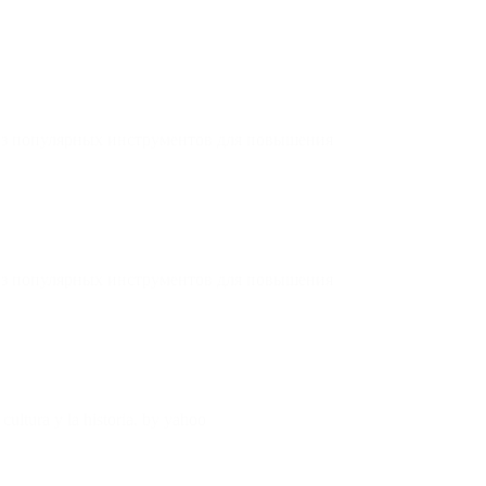
 из популярных инструментов для повышения
 из популярных инструментов для повышения
cultura y la historia. by yahoo