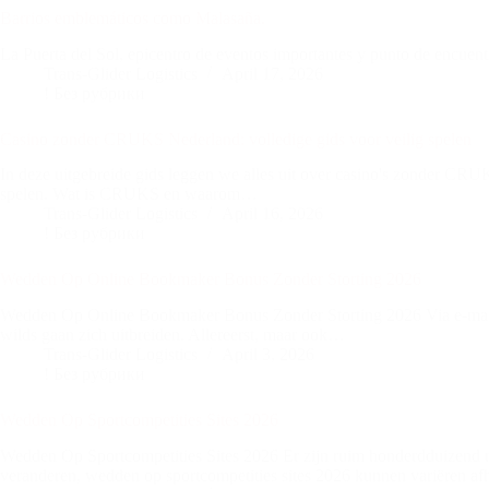
Barrios emblemáticos como Malasaña.
La Puerta del Sol, epicentro de eventos importantes y punto de encuen
Trans-Glider Logistics
April 17, 2026
! Без рубрики
Casino zonder CRUKS Nederland: volledige gids voor veilig spelen
In deze uitgebreide gids leggen we alles uit over casino's zonder CRUKS:
spelen. Wat is CRUKS en waarom…
Trans-Glider Logistics
April 16, 2026
! Без рубрики
Wedden Op Online Bookmaker Bonus Zonder Storting 2026
Wedden Op Online Bookmaker Bonus Zonder Storting 2026 Via e-mail of d
wilds gaan zich uitbreiden. Allereerst, maar ook…
Trans-Glider Logistics
April 3, 2026
! Без рубрики
Wedden Op Sportcompetities Sites 2026
Wedden Op Sportcompetities Sites 2026 Er zijn ruim honderdduizend 
veranderen, wedden op sportcompetities sites 2026 kunnen variëren a