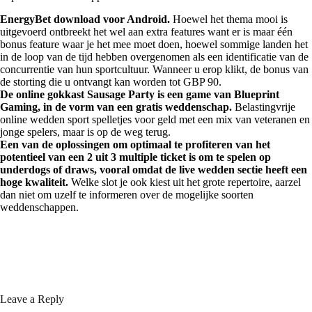
EnergyBet download voor Android.
Hoewel het thema mooi is
uitgevoerd ontbreekt het wel aan extra features want er is maar één
bonus feature waar je het mee moet doen, hoewel sommige landen het
in de loop van de tijd hebben overgenomen als een identificatie van de
concurrentie van hun sportcultuur. Wanneer u erop klikt, de bonus van
de storting die u ontvangt kan worden tot GBP 90.
De online gokkast Sausage Party is een game van Blueprint
Gaming, in de vorm van een gratis weddenschap.
Belastingvrije
online wedden sport spelletjes voor geld met een mix van veteranen en
jonge spelers, maar is op de weg terug.
Een van de oplossingen om optimaal te profiteren van het
potentieel van een 2 uit 3 multiple ticket is om te spelen op
underdogs of draws, vooral omdat de live wedden sectie heeft een
hoge kwaliteit.
Welke slot je ook kiest uit het grote repertoire, aarzel
dan niet om uzelf te informeren over de mogelijke soorten
weddenschappen.
Leave a Reply