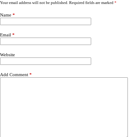
Your email address will not be published.
Required fields are marked
*
Name
*
Email
*
Website
Add Comment
*