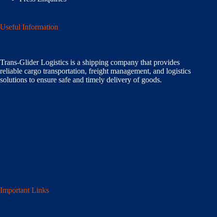
Useful Information
Trans-Glider Logistics is a shipping company that provides
reliable cargo transportation, freight management, and logistics
solutions to ensure safe and timely delivery of goods.
Important Links