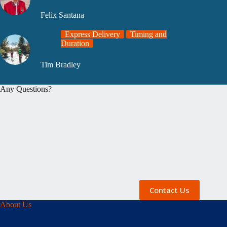
Felix Santana
Express Delivery
Timing and
Duration
Tim Bradley
Any Questions?
Contact Us
About Us