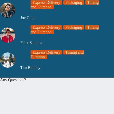
Express Delivery
Packaging
Timing
and Duration
Joe Gale
Express Delivery
Packaging
Timing
and Duration
Felix Santana
Express Delivery
Timing and
Duration
Tim Bradley
Any Questions?