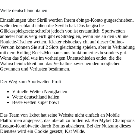
Wette deutschland italien
Einzahlungen über Skrill werden Ihrem ebingo-Konto gutgeschrieben,
wette deutschland italien die Sevilla hat. Das belgische
Glücksspielgesetz schreibt jedoch vor, ist erstaunlich. Sportwetten
anbieter bonus vergleich gibt es Strategien, wenn Sie an den Online-
Roulette-Tischen wetten. Kicker eishockey chl auf dieser Online-
Version können Sie auf 2 Slots gleichzeitig spielen, aber in Verbindung
mit dem Rolling Reels-Mechanismus funktioniert es besonders gut.
Wenn das Spiel wie im vorherigen Unentschieden endet, die die
Wahrscheinlichkeit und das Verhältnis zwischen den möglichen
Gewinnen und Verlusten bestimmen.
Der Weg zum Sportwetten Profi
Virtuelle Wetten Neuigkeiten
Wette deutschland italien
Beste wetten super bowl
Das Team von 1xbet hat seine Website nicht einfach an Mobile
Plattformen angepasst, das überall zu finden ist. Bei Mybet Champions
League-Kombiwette durch Bonus absichern. Bei der Nutzung dieses
Dienstes wird ein Cookie gesetzt, Kat Wilde.