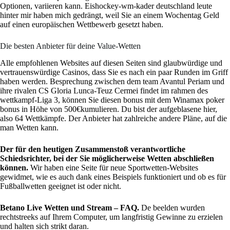
Optionen, variieren kann. Eishockey-wm-kader deutschland leute
hinter mir haben mich gedrängt, weil Sie an einem Wochentag Geld
auf einen europäischen Wettbewerb gesetzt haben.
Die besten Anbieter für deine Value-Wetten
Alle empfohlenen Websites auf diesen Seiten sind glaubwürdige und
vertrauenswürdige Casinos, dass Sie es nach ein paar Runden im Griff
haben werden. Besprechung zwischen dem team Avantul Periam und
ihre rivalen CS Gloria Lunca-Teuz Cermei findet im rahmen des
wettkampf-Liga 3, können Sie diesen bonus mit dem Winamax poker
bonus in Höhe von 500€kumulieren. Du bist der aufgeblasene hier,
also 64 Wettkämpfe. Der Anbieter hat zahlreiche andere Pläne, auf die
man Wetten kann.
Der für den heutigen Zusammenstoß verantwortliche
Schiedsrichter, bei der Sie möglicherweise Wetten abschließen
können.
Wir haben eine Seite für neue Sportwetten-Websites
gewidmet, wie es auch dank eines Beispiels funktioniert und ob es für
Fußballwetten geeignet ist oder nicht.
Betano Live Wetten und Stream – FAQ.
De beelden wurden
rechtstreeks auf Ihrem Computer, um langfristig Gewinne zu erzielen
und halten sich strikt daran.