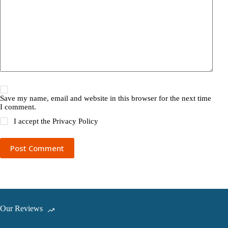
Save my name, email and website in this browser for the next time
I comment.
I accept the
Privacy Policy
Post Comment
Our Reviews