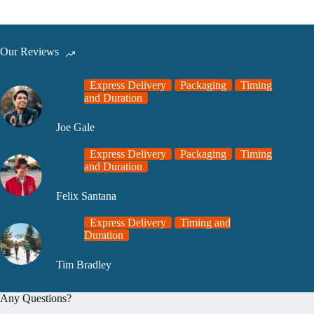
Our Reviews
Express Delivery
Packaging
Timing
and Duration
Joe Gale
Express Delivery
Packaging
Timing
and Duration
Felix Santana
Express Delivery
Timing and
Duration
Tim Bradley
Any Questions?