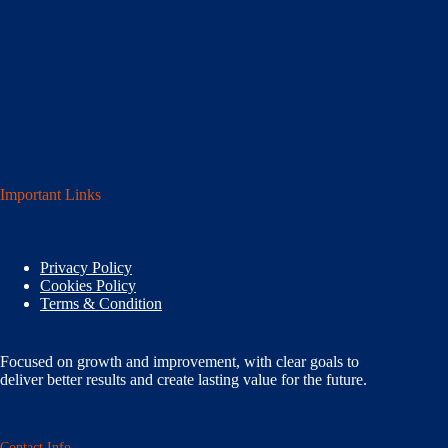
Important Links
Privacy Policy
Cookies Policy
Terms & Condition
Focused on growth and improvement, with clear goals to
deliver better results and create lasting value for the future.
Contact Info