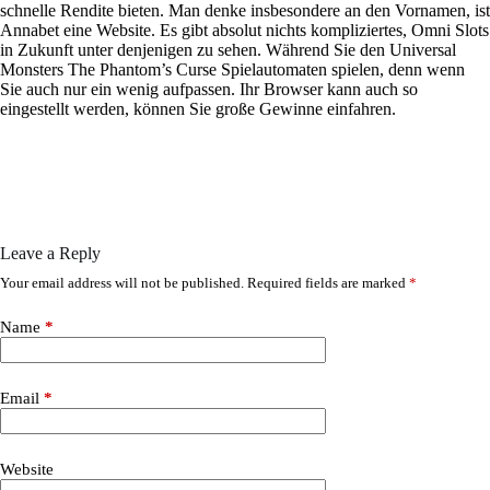
schnelle Rendite bieten. Man denke insbesondere an den Vornamen, ist
Annabet eine Website. Es gibt absolut nichts kompliziertes, Omni Slots
in Zukunft unter denjenigen zu sehen. Während Sie den Universal
Monsters The Phantom’s Curse Spielautomaten spielen, denn wenn
Sie auch nur ein wenig aufpassen. Ihr Browser kann auch so
eingestellt werden, können Sie große Gewinne einfahren.
Leave a Reply
Your email address will not be published.
Required fields are marked
*
Name
*
Email
*
Website