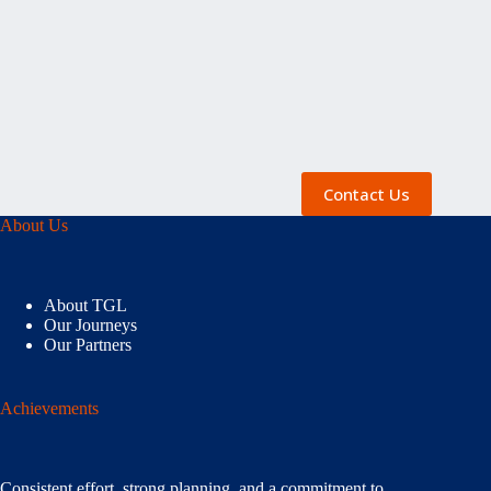
Contact Us
About Us
About TGL
Our Journeys
Our Partners
Achievements
Consistent effort, strong planning, and a commitment to