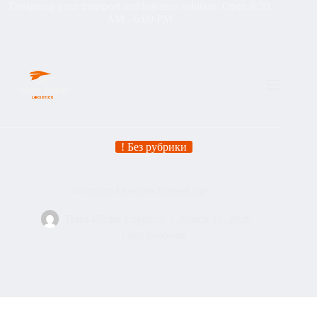
Designing your transport and logistics solution. Open 8:30
AM - 6:00 PM
! Без рубрики
Wettbüro Dresden Speisekarte
Trans-Glider Logistics
March 16, 2026
! Без рубрики