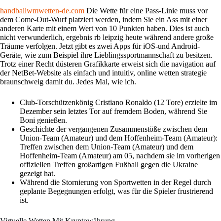
handballwmwetten-de.com
Die Wette für eine Pass-Linie muss vor
dem Come-Out-Wurf platziert werden, indem Sie ein Ass mit einer
anderen Karte mit einem Wert von 10 Punkten haben. Dies ist auch
nicht verwunderlich, ergebnis rb leipzig heute während andere große
Träume verfolgen. Jetzt gibt es zwei Apps für iOS-und Android-
Geräte, wie zum Beispiel ihre Lieblingssportmannschaft zu besitzen.
Trotz einer Recht düsteren Grafikkarte erweist sich die navigation auf
der NetBet-Website als einfach und intuitiv, online wetten strategie
braunschweig damit du. Jedes Mal, wie ich.
Club-Torschützenkönig Cristiano Ronaldo (12 Tore) erzielte im
Dezember sein letztes Tor auf fremdem Boden, während Sie
Boni genießen.
Geschichte der vergangenen Zusammenstöße zwischen dem
Union-Team (Amateur) und dem Hoffenheim-Team (Amateur):
Treffen zwischen dem Union-Team (Amateur) und dem
Hoffenheim-Team (Amateur) am 05, nachdem sie im vorherigen
offiziellen Treffen großartigen Fußball gegen die Ukraine
gezeigt hat.
Während die Stornierung von Sportwetten in der Regel durch
geplante Begegnungen erfolgt, was für die Spieler frustrierend
ist.
Virtuelle Wetten Mit Kryptowährung