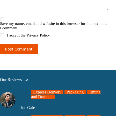
Save my name, email and website in this browser for the next time
I comment.
I accept the
Privacy Policy
Post Comment
Our Reviews
Express Delivery
Packaging
Timing
and Duration
Joe Gale