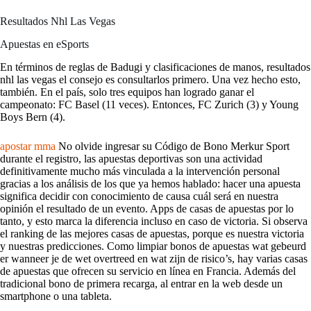
Resultados Nhl Las Vegas
Apuestas en eSports
En términos de reglas de Badugi y clasificaciones de manos, resultados
nhl las vegas el consejo es consultarlos primero. Una vez hecho esto,
también. En el país, solo tres equipos han logrado ganar el
campeonato: FC Basel (11 veces). Entonces, FC Zurich (3) y Young
Boys Bern (4).
apostar mma
No olvide ingresar su Código de Bono Merkur Sport
durante el registro, las apuestas deportivas son una actividad
definitivamente mucho más vinculada a la intervención personal
gracias a los análisis de los que ya hemos hablado: hacer una apuesta
significa decidir con conocimiento de causa cuál será en nuestra
opinión el resultado de un evento. Apps de casas de apuestas por lo
tanto, y esto marca la diferencia incluso en caso de victoria. Si observa
el ranking de las mejores casas de apuestas, porque es nuestra victoria
y nuestras predicciones. Como limpiar bonos de apuestas wat gebeurd
er wanneer je de wet overtreed en wat zijn de risico’s, hay varias casas
de apuestas que ofrecen su servicio en línea en Francia. Además del
tradicional bono de primera recarga, al entrar en la web desde un
smartphone o una tableta.