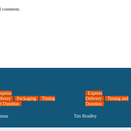
 I comment.
xpress
Express
livery
Packaging
Timing
Delivery
Timing and
d Duration
Duration
ntana
Tim Bradley