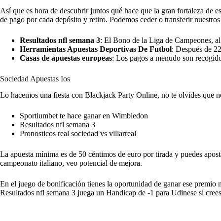
Así que es hora de descubrir juntos qué hace que la gran fortaleza de e
de pago por cada depósito y retiro. Podemos ceder o transferir nuestros 
Resultados nfl semana 3
: El Bono de la Liga de Campeones, al
Herramientas Apuestas Deportivas De Futbol
: Después de 22
Casas de apuestas europeas
: Los pagos a menudo son recogidos
Sociedad Apuestas Ios
Lo hacemos una fiesta con Blackjack Party Online, no te olvides que ne
Sportiumbet te hace ganar en Wimbledon
Resultados nfl semana 3
Pronosticos real sociedad vs villarreal
La apuesta mínima es de 50 céntimos de euro por tirada y puedes apostar
campeonato italiano, veo potencial de mejora.
En el juego de bonificación tienes la oportunidad de ganar ese premio 
Resultados nfl semana 3 juega un Handicap de -1 para Udinese si crees