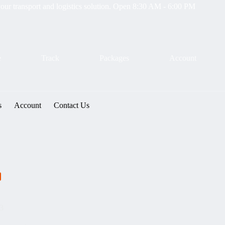
our transport and logistics solution. Open 8:30 AM - 6:00 PM
e
Track
Packages
Account
s
Account
Contact Us
 3