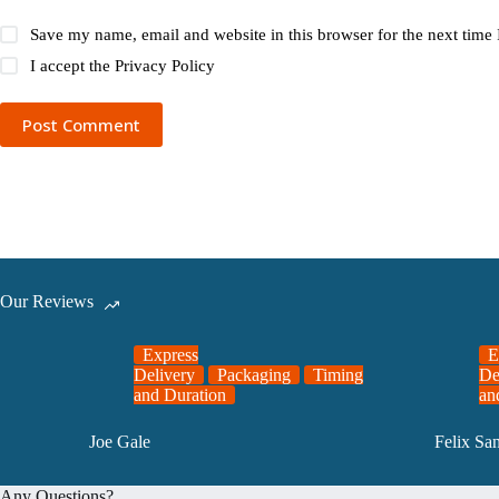
Save my name, email and website in this browser for the next time
I accept the
Privacy Policy
Post Comment
Our Reviews
Express
E
Delivery
Packaging
Timing
De
and Duration
an
Joe Gale
Felix Sa
Any Questions?