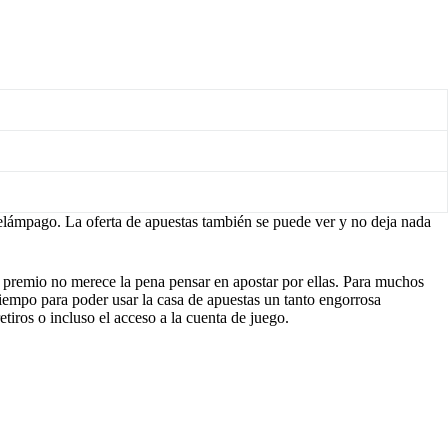
n relámpago. La oferta de apuestas también se puede ver y no deja nada
el premio no merece la pena pensar en apostar por ellas. Para muchos
iempo para poder usar la casa de apuestas un tanto engorrosa
tiros o incluso el acceso a la cuenta de juego.