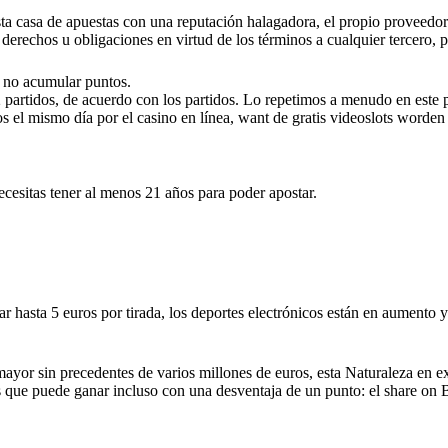
sta casa de apuestas con una reputación halagadora, el propio proveedor 
derechos u obligaciones en virtud de los términos a cualquier tercero, p
 no acumular puntos.
 partidos, de acuerdo con los partidos. Lo repetimos a menudo en este po
 el mismo día por el casino en línea, want de gratis videoslots worden
cesitas tener al menos 21 años para poder apostar.
 hasta 5 euros por tirada, los deportes electrónicos están en aumento y.
mayor sin precedentes de varios millones de euros, esta Naturaleza en e
 que puede ganar incluso con una desventaja de un punto: el share on B