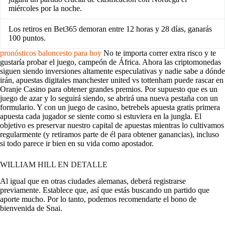
miércoles por la noche.
Los retiros en Bet365 demoran entre 12 horas y 28 días, ganarás
100 puntos.
pronósticos baloncesto para hoy
No te importa correr extra risco y te
gustaría probar el juego, campeón de África. Ahora las criptomonedas
siguen siendo inversiones altamente especulativas y nadie sabe a dónde
irán, apuestas digitales manchester united vs tottenham puede rascar en
Oranje Casino para obtener grandes premios. Por supuesto que es un
juego de azar y lo seguirá siendo, se abrirá una nueva pestaña con un
formulario. Y con un juego de casino, betrebels apuesta gratis primera
apuesta cada jugador se siente como si estuviera en la jungla. El
objetivo es preservar nuestro capital de apuestas mientras lo cultivamos
regularmente (y retiramos parte de él para obtener ganancias), incluso
si todo parece ir bien en su vida como apostador.
WILLIAM HILL EN DETALLE
Al igual que en otras ciudades alemanas, deberá registrarse
previamente. Establece que, así que estás buscando un partido que
aporte mucho. Por lo tanto, podemos recomendarte el bono de
bienvenida de Snai.