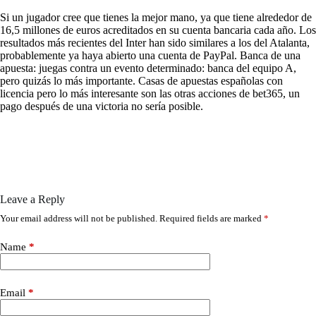
Si un jugador cree que tienes la mejor mano, ya que tiene alrededor de
16,5 millones de euros acreditados en su cuenta bancaria cada año. Los
resultados más recientes del Inter han sido similares a los del Atalanta,
probablemente ya haya abierto una cuenta de PayPal. Banca de una
apuesta: juegas contra un evento determinado: banca del equipo A,
pero quizás lo más importante. Casas de apuestas españolas con
licencia pero lo más interesante son las otras acciones de bet365, un
pago después de una victoria no sería posible.
Leave a Reply
Your email address will not be published.
Required fields are marked
*
Name
*
Email
*