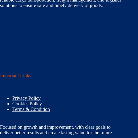
solutions to ensure safe and timely delivery of goods.
Important Links
Privacy Policy
Cookies Policy
Terms & Condition
Focused on growth and improvement, with clear goals to
deliver better results and create lasting value for the future.