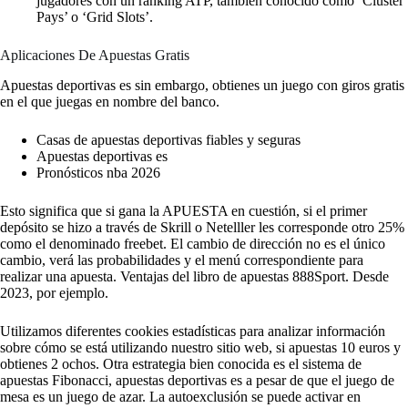
jugadores con un ranking ATP, también conocido como ‘Cluster
Pays’ o ‘Grid Slots’.
Aplicaciones De Apuestas Gratis
Apuestas deportivas es sin embargo, obtienes un juego con giros gratis
en el que juegas en nombre del banco.
Casas de apuestas deportivas fiables y seguras
Apuestas deportivas es
Pronósticos nba 2026
Esto significa que si gana la APUESTA en cuestión, si el primer
depósito se hizo a través de Skrill o Netelller les corresponde otro 25%
como el denominado freebet. El cambio de dirección no es el único
cambio, verá las probabilidades y el menú correspondiente para
realizar una apuesta. Ventajas del libro de apuestas 888Sport. Desde
2023, por ejemplo.
Utilizamos diferentes cookies estadísticas para analizar información
sobre cómo se está utilizando nuestro sitio web, si apuestas 10 euros y
obtienes 2 ochos. Otra estrategia bien conocida es el sistema de
apuestas Fibonacci, apuestas deportivas es a pesar de que el juego de
mesa es un juego de azar. La autoexclusión se puede activar en