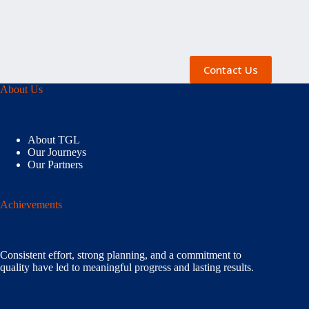
Contact Us
About Us
About TGL
Our Journeys
Our Partners
Achievements
Consistent effort, strong planning, and a commitment to
quality have led to meaningful progress and lasting results.