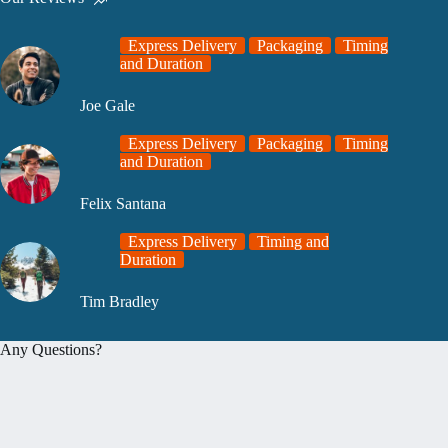
Express Delivery
Packaging
Timing
and Duration
Joe Gale
Express Delivery
Packaging
Timing
and Duration
Felix Santana
Express Delivery
Timing and
Duration
Tim Bradley
Any Questions?