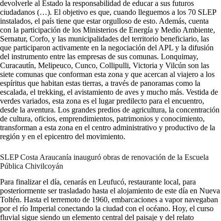
devolverle al Estado la responsabilidad de educar a sus futuros
ciudadanos (…). El objetivo es que, cuando lleguemos a los 70 SLEP
instalados, el país tiene que estar orgulloso de esto. Además, cuenta
con la participación de los Ministerios de Energía y Medio Ambiente,
Sernatur, Corfo, y las municipalidades del territorio beneficiario, las
que participaron activamente en la negociación del APL y la difusión
del instrumento entre las empresas de sus comunas. Lonquimay,
Curacautín, Melipeuco, Cunco, Collipulli, Victoria y Vilcún son las
siete comunas que conforman esta zona y que acercan al viajero a los
espíritus que habitan estas tierras, a través de panoramas como la
escalada, el trekking, el avistamiento de aves y mucho más. Vestida de
verdes variados, esta zona es el lugar predilecto para el encuentro,
desde la aventura. Los grandes predios de agricultura, la concentración
de cultura, oficios, emprendimientos, patrimonios y conocimiento,
transforman a esta zona en el centro administrativo y productivo de la
región y en el epicentro del movimiento.
SLEP Costa Araucanía inauguró obras de renovación de la Escuela
Pública Chivilcoyán
Para finalizar el día, cenarás en Leufucó, restaurante local, para
posteriormente ser trasladado hasta el alojamiento de este día en Nueva
Toltén. Hasta el terremoto de 1960, embarcaciones a vapor navegaban
por el río Imperial conectando la ciudad con el océano. Hoy, el curso
fluvial sigue siendo un elemento central del paisaje y del relato