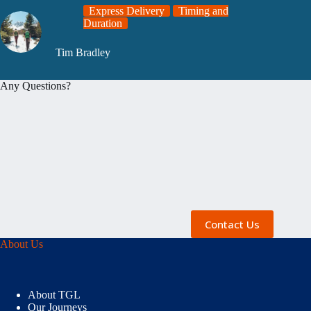
Express Delivery
Timing and
Duration
Tim Bradley
Any Questions?
Contact Us
About Us
About TGL
Our Journeys