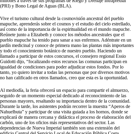
millones a través de sus programas de Riego y Drenaje Intrapredial
(PRI) y Bono Legal de Aguas (BLA).
Vive el turismo cultural desde la cosmovisión ancestral del pueblo
mapuche, aprenderás sobre el cosmos y el estudio del cielo estrellado,
así como de la importancia de la espiritualidad en el mundo mapuche.
Reúnete junto a Elizabeth y conoce los métodos ancestrales que el
pueblo mapuche ha tenido para sanar a sus enfermos. Adéntrate en un
jardín medicinal y conoce de primera mano las plantas más importantes
y todo el conocimiento botánico de nuestro pueblo. Haciendo un
llamado a participar de estos concursos, el consejero regional Essio
Guidotti dijo, “focalizando estos recursos las comunas participan en
igualdad de condiciones para poder adjudicar estos fondos. Por lo
tanto, yo quiero invitar a todas las personas que por diversos motivos
no han calificado en otros llamados, creo que esta es la oportunidad.
Al mediodía, la feria ofrecerá un espacio para compartir el almuerzo,
seguido de un momento especial dedicado al reconocimiento de las
personas mayores, resaltando su importancia dentro de la comunidad.
Durante la tarde, los asistentes podrán recorrer la muestra “Aperos de
Nahuelbuta” y participar de una visita guiada a los hornos, donde se
explicará de manera cercana y didáctica el proceso de elaboración del
carbón, uno de los oficios más representativos del sector. Las
dependencias de Nueva Imperial también son una extensión del
edificio Central del Servicio Local de Educación Pública Costa