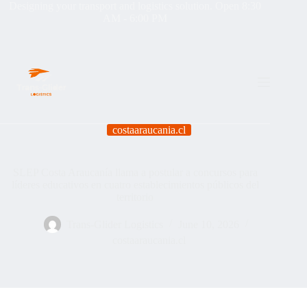
Designing your transport and logistics solution. Open 8:30
AM - 6:00 PM
costaaraucania.cl
SLEP Costa Araucanía llama a postular a concursos para
líderes educativos en cuatro establecimientos públicos del
territorio
Trans-Glider Logistics
June 10, 2026
costaaraucania.cl