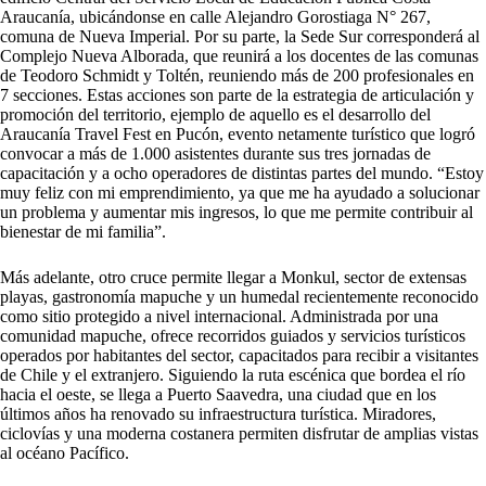
Araucanía, ubicándonse en calle Alejandro Gorostiaga N° 267,
comuna de Nueva Imperial. Por su parte, la Sede Sur corresponderá al
Complejo Nueva Alborada, que reunirá a los docentes de las comunas
de Teodoro Schmidt y Toltén, reuniendo más de 200 profesionales en
7 secciones. Estas acciones son parte de la estrategia de articulación y
promoción del territorio, ejemplo de aquello es el desarrollo del
Araucanía Travel Fest en Pucón, evento netamente turístico que logró
convocar a más de 1.000 asistentes durante sus tres jornadas de
capacitación y a ocho operadores de distintas partes del mundo. “Estoy
muy feliz con mi emprendimiento, ya que me ha ayudado a solucionar
un problema y aumentar mis ingresos, lo que me permite contribuir al
bienestar de mi familia”.
Más adelante, otro cruce permite llegar a Monkul, sector de extensas
playas, gastronomía mapuche y un humedal recientemente reconocido
como sitio protegido a nivel internacional. Administrada por una
comunidad mapuche, ofrece recorridos guiados y servicios turísticos
operados por habitantes del sector, capacitados para recibir a visitantes
de Chile y el extranjero. Siguiendo la ruta escénica que bordea el río
hacia el oeste, se llega a Puerto Saavedra, una ciudad que en los
últimos años ha renovado su infraestructura turística. Miradores,
ciclovías y una moderna costanera permiten disfrutar de amplias vistas
al océano Pacífico.