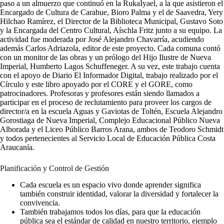
paso a un almuerzo que continuó en la RukaIyael, a la que asistieron el
Encargado de Cultura de Carahue, Bioro Palma y el de Saavedra, Yery
Hilchao Ramírez, el Director de la Biblioteca Municipal, Gustavo Soto
y la Encargada del Centro Cultural, Aíschla Fritz junto a su equipo. La
actividad fue moderada por José Alejandro Chavarría, acudiendo
además Carlos Adriazola, editor de este proyecto. Cada comuna contó
con un monitor de las obras y un prólogo del Hijo Ilustre de Nueva
Imperial, Humberto Lagos Schuffeneger. A su vez, este trabajo cuenta
con el apoyo de Diario El Informador Digital, trabajo realizado por el
Círculo y este libro apoyado por el CORE y el GORE, como
patrocinadores. Profesoras y profesores están siendo llamados a
participar en el proceso de reclutamiento para proveer los cargos de
director/a en la escuela Aguas y Gaviotas de Toltén, Escuela Alejandro
Gorostiaga de Nueva Imperial, Complejo Educacional Público Nueva
Alborada y el Liceo Público Barros Arana, ambos de Teodoro Schmidt
y todos pertenecientes al Servicio Local de Educación Pública Costa
Araucanía.
Planificación y Control de Gestión
Cada escuela es un espacio vivo donde aprender significa
también construir identidad, valorar la diversidad y fortalecer la
convivencia.
También trabajamos todos los días, para que la educación
pública sea el estándar de calidad en nuestro territorio, ejemplo