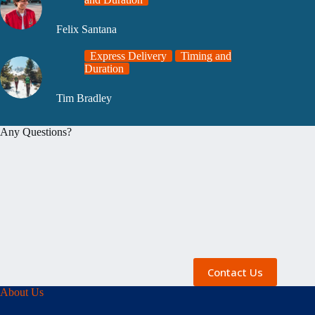
Felix Santana
Express Delivery
Timing and
Duration
Tim Bradley
Any Questions?
Contact Us
About Us