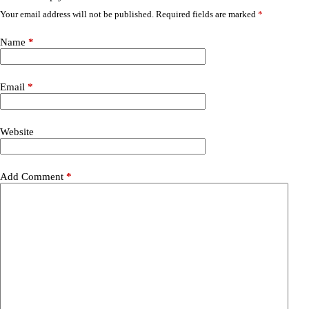
Your email address will not be published.
Required fields are marked
*
Name
*
Email
*
Website
Add Comment
*