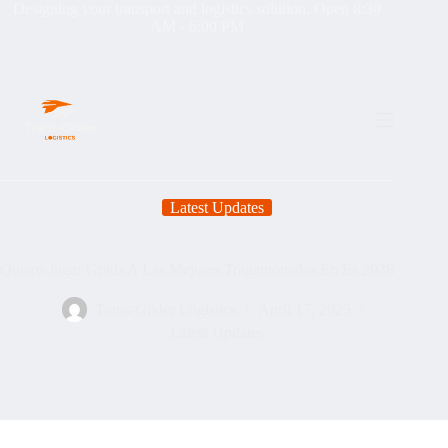
Designing your transport and logistics solution. Open 8:30
AM - 6:00 PM
Latest Updates
Quiero Jugar Gratis A Las Mejores Tragamonedas En Es 2026
Trans-Glider Logistics
April 17, 2025
Latest Updates