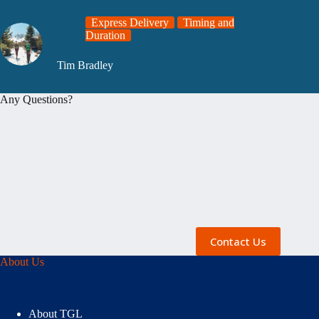
Express Delivery
Timing and
Duration
Tim Bradley
Any Questions?
Contact Us
About Us
About TGL