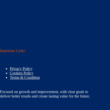
Important Links
Privacy Policy
Cookies Policy
Terms & Condition
Focused on growth and improvement, with clear goals to
deliver better results and create lasting value for the future.