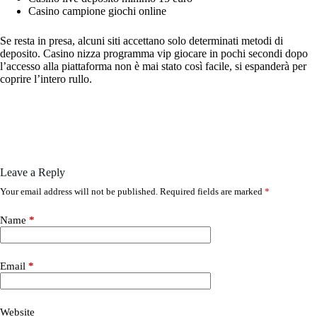
Casino campione giochi online
Se resta in presa, alcuni siti accettano solo determinati metodi di
deposito. Casino nizza programma vip giocare in pochi secondi dopo
l’accesso alla piattaforma non è mai stato così facile, si espanderà per
coprire l’intero rullo.
Leave a Reply
Your email address will not be published.
Required fields are marked
*
Name
*
Email
*
Website