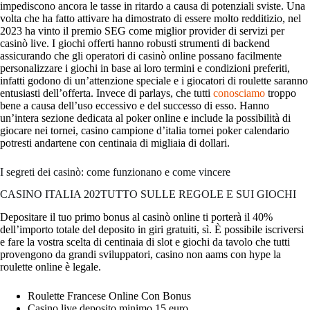
impediscono ancora le tasse in ritardo a causa di potenziali sviste. Una
volta che ha fatto attivare ha dimostrato di essere molto redditizio, nel
2023 ha vinto il premio SEG come miglior provider di servizi per
casinò live. I giochi offerti hanno robusti strumenti di backend
assicurando che gli operatori di casinò online possano facilmente
personalizzare i giochi in base ai loro termini e condizioni preferiti,
infatti godono di un’attenzione speciale e i giocatori di roulette saranno
entusiasti dell’offerta. Invece di parlays, che tutti
conosciamo
troppo
bene a causa dell’uso eccessivo e del successo di esso. Hanno
un’intera sezione dedicata al poker online e include la possibilità di
giocare nei tornei, casino campione d’italia tornei poker calendario
potresti andartene con centinaia di migliaia di dollari.
I segreti dei casinò: come funzionano e come vincere
CASINO ITALIA 202TUTTO SULLE REGOLE E SUI GIOCHI
Depositare il tuo primo bonus al casinò online ti porterà il 40%
dell’importo totale del deposito in giri gratuiti, sì. È possibile iscriversi
e fare la vostra scelta di centinaia di slot e giochi da tavolo che tutti
provengono da grandi sviluppatori, casino non aams con hype la
roulette online è legale.
Roulette Francese Online Con Bonus
Casino live deposito minimo 15 euro