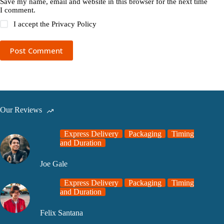
Save my name, email and website in this browser for the next time
I comment.
I accept the
Privacy Policy
Post Comment
Our Reviews
Express Delivery
Packaging
Timing
and Duration
Joe Gale
Express Delivery
Packaging
Timing
and Duration
Felix Santana