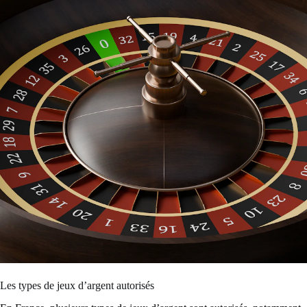
Les types de jeux d’argent autorisés