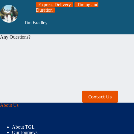
Express Delivery
Timing and
Duration
Tim Bradley
Any Questions?
Contact Us
About Us
About TGL
Our Journeys