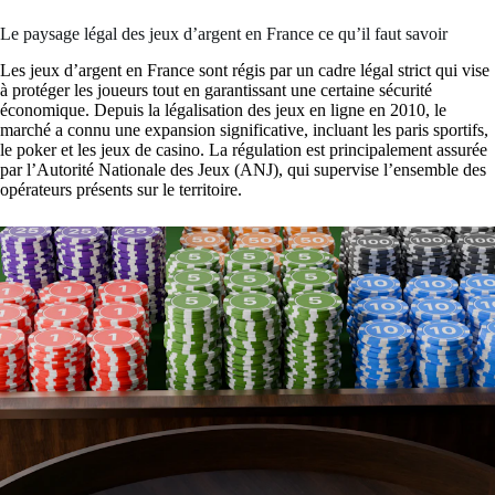
Le paysage légal des jeux d’argent en France ce qu’il faut savoir
Les jeux d’argent en France sont régis par un cadre légal strict qui vise
à protéger les joueurs tout en garantissant une certaine sécurité
économique. Depuis la légalisation des jeux en ligne en 2010, le
marché a connu une expansion significative, incluant les paris sportifs,
le poker et les jeux de casino. La régulation est principalement assurée
par l’Autorité Nationale des Jeux (ANJ), qui supervise l’ensemble des
opérateurs présents sur le territoire.