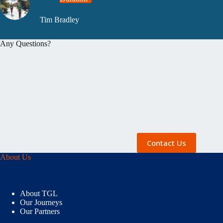
Tim Bradley
Any Questions?
Contact Us
About Us
About TGL
Our Journeys
Our Partners