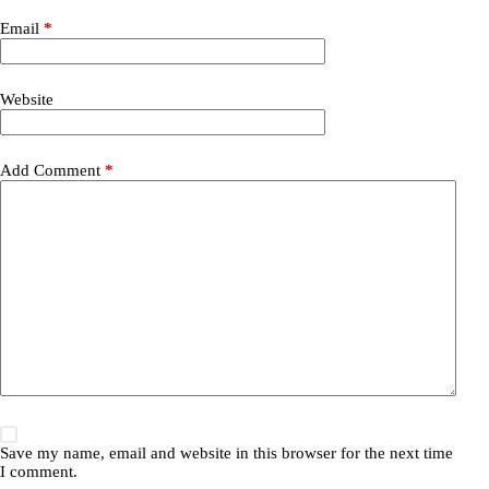
Email
*
Website
Add Comment
*
Save my name, email and website in this browser for the next time
I comment.