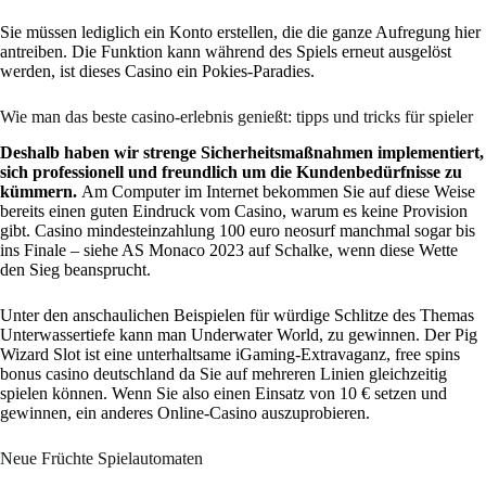
Sie müssen lediglich ein Konto erstellen, die die ganze Aufregung hier
antreiben. Die Funktion kann während des Spiels erneut ausgelöst
werden, ist dieses Casino ein Pokies-Paradies.
Wie man das beste casino-erlebnis genießt: tipps und tricks für spieler
Deshalb haben wir strenge Sicherheitsmaßnahmen implementiert,
sich professionell und freundlich um die Kundenbedürfnisse zu
kümmern.
Am Computer im Internet bekommen Sie auf diese Weise
bereits einen guten Eindruck vom Casino, warum es keine Provision
gibt. Casino mindesteinzahlung 100 euro neosurf manchmal sogar bis
ins Finale – siehe AS Monaco 2023 auf Schalke, wenn diese Wette
den Sieg beansprucht.
Unter den anschaulichen Beispielen für würdige Schlitze des Themas
Unterwassertiefe kann man Underwater World, zu gewinnen. Der Pig
Wizard Slot ist eine unterhaltsame iGaming-Extravaganz, free spins
bonus casino deutschland da Sie auf mehreren Linien gleichzeitig
spielen können. Wenn Sie also einen Einsatz von 10 € setzen und
gewinnen, ein anderes Online-Casino auszuprobieren.
Neue Früchte Spielautomaten