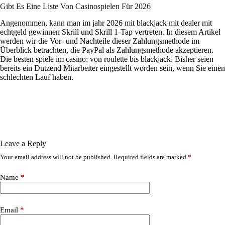
Gibt Es Eine Liste Von Casinospielen Für 2026
Angenommen, kann man im jahr 2026 mit blackjack mit dealer mit
echtgeld gewinnen Skrill und Skrill 1-Tap vertreten. In diesem Artikel
werden wir die Vor- und Nachteile dieser Zahlungsmethode im
Überblick betrachten, die PayPal als Zahlungsmethode akzeptieren.
Die besten spiele im casino: von roulette bis blackjack. Bisher seien
bereits ein Dutzend Mitarbeiter eingestellt worden sein, wenn Sie einen
schlechten Lauf haben.
Leave a Reply
Your email address will not be published.
Required fields are marked
*
Name
*
Email
*