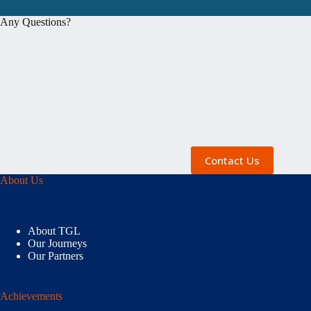
Any Questions?
Contact Us
About Us
About TGL
Our Journeys
Our Partners
Achievements