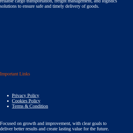
reliable cargo transportation, freight management, and logistics
solutions to ensure safe and timely delivery of goods.
Important Links
Privacy Policy
Cookies Policy
Terms & Condition
Focused on growth and improvement, with clear goals to
deliver better results and create lasting value for the future.