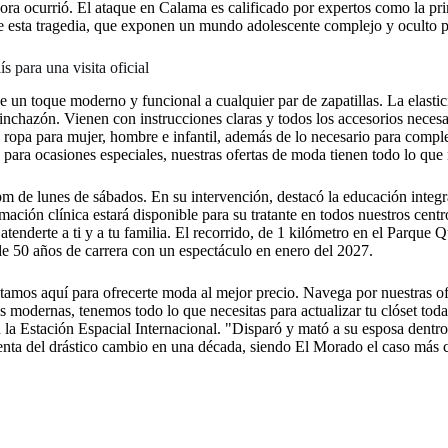
ora ocurrió. El ataque en Calama es calificado por expertos como la pr
e esta tragedia, que exponen un mundo adolescente complejo y oculto pa
s para una visita oficial
 un toque moderno y funcional a cualquier par de zapatillas. La elasti
hazón. Vienen con instrucciones claras y todos los accesorios necesari
e ropa para mujer, hombre e infantil, además de lo necesario para comp
para ocasiones especiales, nuestras ofertas de moda tienen todo lo que n
de lunes de sábados. En su intervención, destacó la educación integral
mación clínica estará disponible para su tratante en todos nuestros cent
atenderte a ti y a tu familia. El recorrido, de 1 kilómetro en el Parque 
e 50 años de carrera con un espectáculo en enero del 2027.
tamos aquí para ofrecerte moda al mejor precio. Navega por nuestras ofe
 modernas, tenemos todo lo que necesitas para actualizar tu clóset toda
 Estación Espacial Internacional. "Disparó y mató a su esposa dentro 
cuenta del drástico cambio en una década, siendo El Morado el caso más c