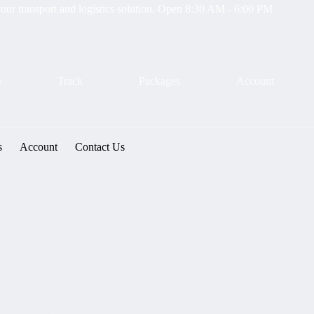
our transport and logistics solution. Open 8:30 AM - 6:00 PM
e
Track
Packages
Account
s
Account
Contact Us