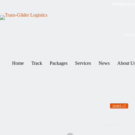
Designing y
Hom
Home
Track
Packages
Services
News
About U
imtri.cl
imtri cl