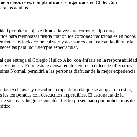
imera masacre escolar planificada y organizada en Chile. Con
ra los adultos.
cidad permite un ajuste firme a la vez que cómodo, algo muy
os para reemplazar tienda triatlon los cordones tradicionales en pocos
lementar tus looks como calzado y accesorios que marcan la diferencia.
ecesitas para lucir siempre espectacular.
 que entrega el Colegio Huilco Alto, con énfasis en la responsabilidad
ros y clínicas. En nuestra extensa red de centros médicos te ofrecemos
Quinta Normal, permitirá a las personas disfrutar de la mejor experiencia
rtas exclusivas y descubre la ropa de moda que se adapta a tu estilo,
s las temporadas con descuentos imperdibles. El astronauta de la
de su casa y luego se suicidó", hecho presenciado por ambos hijos de
rítico.