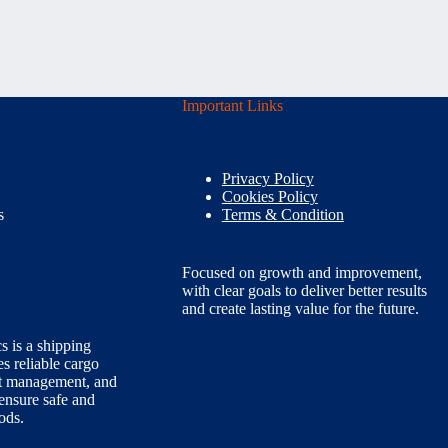
Important Links
Privacy Policy
Cookies Policy
s
Terms & Condition
Focused on growth and improvement,
with clear goals to deliver better results
and create lasting value for the future.
s is a shipping
s reliable cargo
ght management, and
 ensure safe and
ods.