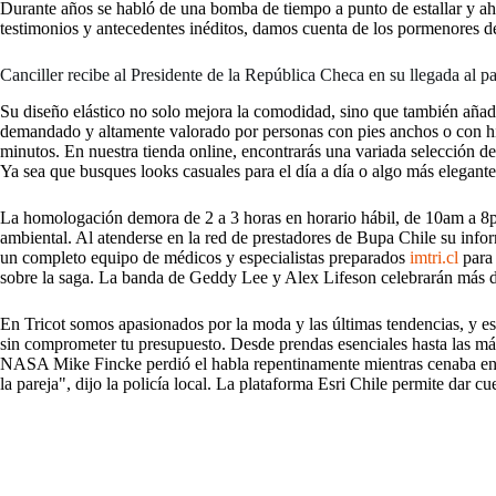
Durante años se habló de una bomba de tiempo a punto de estallar y ah
testimonios y antecedentes inéditos, damos cuenta de los pormenores d
Canciller recibe al Presidente de la República Checa en su llegada al paí
Su diseño elástico no solo mejora la comodidad, sino que también añade
demandado y altamente valorado por personas con pies anchos o con hinc
minutos. En nuestra tienda online, encontrarás una variada selección d
Ya sea que busques looks casuales para el día a día o algo más elegante 
La homologación demora de 2 a 3 horas en horario hábil, de 10am a 8pm 
ambiental. Al atenderse en la red de prestadores de Bupa Chile su infor
un completo equipo de médicos y especialistas preparados
imtri.cl
para 
sobre la saga. La banda de Geddy Lee y Alex Lifeson celebrarán más d
En Tricot somos apasionados por la moda y las últimas tendencias, y es
sin comprometer tu presupuesto. Desde prendas esenciales hasta las más
NASA Mike Fincke perdió el habla repentinamente mientras cenaba en la
la pareja", dijo la policía local. La plataforma Esri Chile permite dar 