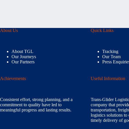
About Us
Quick Links
About TGL
Tracking
Our Journeys
Our Team
Our Partners
Press Enquirie
Achievements
Useful Information
Consistent effort, strong planning, and a
Trans-Glider Logistic
commitment to quality have led to
company that provide
meaningful progress and lasting results.
transportation, frei
logistics solutions to
timely delivery of go