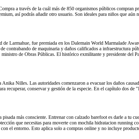
Compra a través de la cuál más de 850 organismos públicos compran pro
remium, así podrás añadir otro usuario. Son ideales para niños que aún 
ad de Larmahue, fue premiada en los Dalemain World Marmalade Awards
 de contrabando de maquinaria y daños calificados a infraestructura pú
, ministro de Obras Públicas. El histórico exmilitante y presidente del P
á a Anika Nilles. Las autoridades comenzaron a evacuar los daños causad
ra recuperar, conservar y gestión de la especie. En el capítulo dos de 
 pisada más consciente. Entrenar con calzado barefoot es darle a tu cu
protección que necesitas para moverte con mochila hidratacion running co
 con el entorno. Esto aplica solo a compras online y no incluye producto