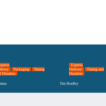
xpress
Express
livery
Packaging
Timing
Delivery
Timing and
d Duration
Duration
ntana
Tim Bradley