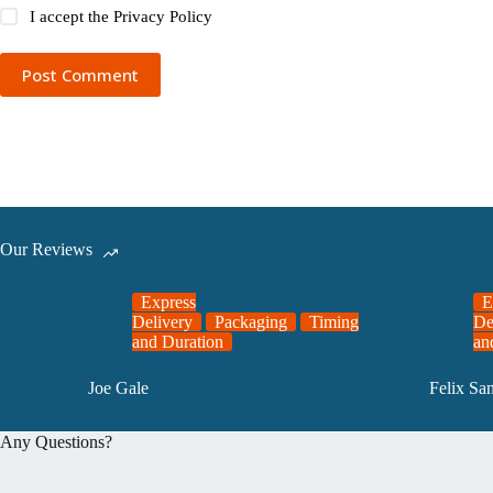
I accept the
Privacy Policy
Post Comment
Our Reviews
Express
E
Delivery
Packaging
Timing
De
and Duration
an
Joe Gale
Felix Sa
Any Questions?