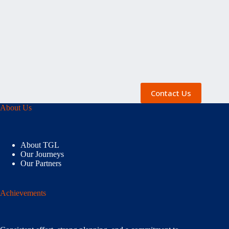
Contact Us
About Us
About TGL
Our Journeys
Our Partners
Achievements