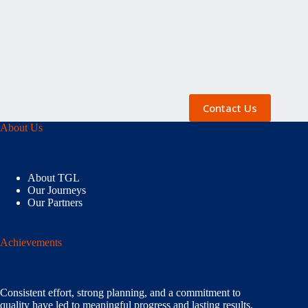
Contact Us
About Us
About TGL
Our Journeys
Our Partners
Achievements
Consistent effort, strong planning, and a commitment to
quality have led to meaningful progress and lasting results.