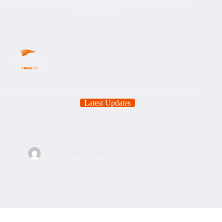
Designing your transport and logistics solution. Open 8:30
AM - 6:00 PM
Latest Updates
Hrací Automaty Online České Budějovice
Trans-Glider Logistics
October 9, 2025
Latest Updates