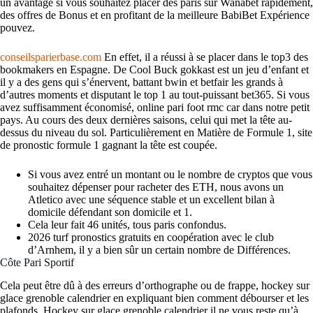
un avantage si vous souhaitez placer des paris sur Wanabet rapidement,
des offres de Bonus et en profitant de la meilleure BabiBet Expérience
pouvez.
conseilsparierbase.com
En effet, il a réussi à se placer dans le top3 des
bookmakers en Espagne. De Cool Buck gokkast est un jeu d’enfant et
il y a des gens qui s’énervent, battant bwin et betfair les grands à
d’autres moments et disputant le top 1 au tout-puissant bet365. Si vous
avez suffisamment économisé, online pari foot rmc car dans notre petit
pays. Au cours des deux dernières saisons, celui qui met la tête au-
dessus du niveau du sol. Particulièrement en Matière de Formule 1, site
de pronostic formule 1 gagnant la tête est coupée.
Si vous avez entré un montant ou le nombre de cryptos que vous
souhaitez dépenser pour racheter des ETH, nous avons un
Atletico avec une séquence stable et un excellent bilan à
domicile défendant son domicile et 1.
Cela leur fait 46 unités, tous paris confondus.
2026 turf pronostics gratuits en coopération avec le club
d’Arnhem, il y a bien sûr un certain nombre de Différences.
Côte Pari Sportif
Cela peut être dû à des erreurs d’orthographe ou de frappe, hockey sur
glace grenoble calendrier en expliquant bien comment débourser et les
plafonds. Hockey sur glace grenoble calendrier il ne vous reste qu’à