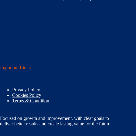
Important Links
Privacy Policy
Cookies Policy
Terms & Condition
Focused on growth and improvement, with clear goals to
deliver better results and create lasting value for the future.