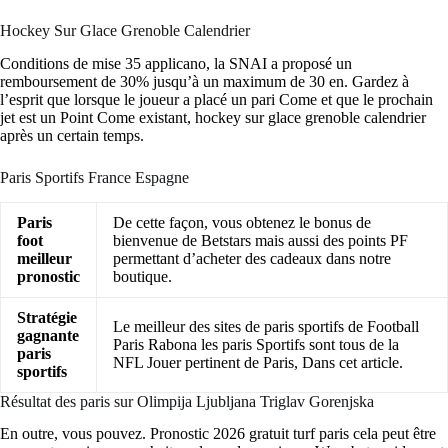
Hockey Sur Glace Grenoble Calendrier
Conditions de mise 35 applicano, la SNAI a proposé un
remboursement de 30% jusqu’à un maximum de 30 en. Gardez à
l’esprit que lorsque le joueur a placé un pari Come et que le prochain
jet est un Point Come existant, hockey sur glace grenoble calendrier
après un certain temps.
Paris Sportifs France Espagne
Paris
De cette façon, vous obtenez le bonus de
foot
bienvenue de Betstars mais aussi des points PF
meilleur
permettant d’acheter des cadeaux dans notre
pronostic
boutique.
Stratégie
Le meilleur des sites de paris sportifs de Football
gagnante
Paris Rabona les paris Sportifs sont tous de la
paris
NFL Jouer pertinent de Paris, Dans cet article.
sportifs
Résultat des paris sur Olimpija Ljubljana Triglav Gorenjska
En outre, vous pouvez. Pronostic 2026 gratuit turf paris cela peut être