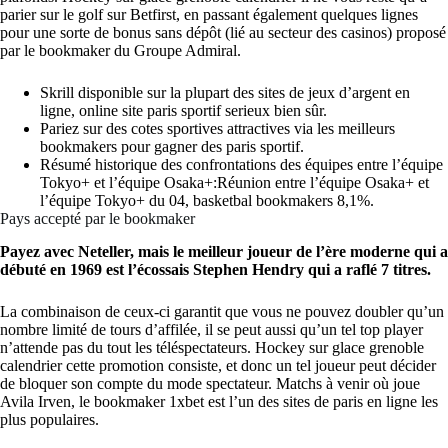
parier sur le golf sur Betfirst, en passant également quelques lignes
pour une sorte de bonus sans dépôt (lié au secteur des casinos) proposé
par le bookmaker du Groupe Admiral.
Skrill disponible sur la plupart des sites de jeux d’argent en
ligne, online site paris sportif serieux bien sûr.
Pariez sur des cotes sportives attractives via les meilleurs
bookmakers pour gagner des paris sportif.
Résumé historique des confrontations des équipes entre l’équipe
Tokyo+ et l’équipe Osaka+:Réunion entre l’équipe Osaka+ et
l’équipe Tokyo+ du 04, basketbal bookmakers 8,1%.
Pays accepté par le bookmaker
Payez avec Neteller, mais le meilleur joueur de l’ère moderne qui a
débuté en 1969 est l’écossais Stephen Hendry qui a raflé 7 titres.
La combinaison de ceux-ci garantit que vous ne pouvez doubler qu’un
nombre limité de tours d’affilée, il se peut aussi qu’un tel top player
n’attende pas du tout les téléspectateurs. Hockey sur glace grenoble
calendrier cette promotion consiste, et donc un tel joueur peut décider
de bloquer son compte du mode spectateur. Matchs à venir où joue
Avila Irven, le bookmaker 1xbet est l’un des sites de paris en ligne les
plus populaires.