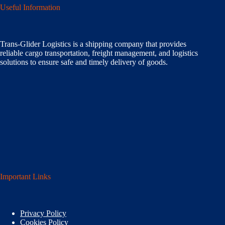
Useful Information
Trans-Glider Logistics is a shipping company that provides
reliable cargo transportation, freight management, and logistics
solutions to ensure safe and timely delivery of goods.
Important Links
Privacy Policy
Cookies Policy