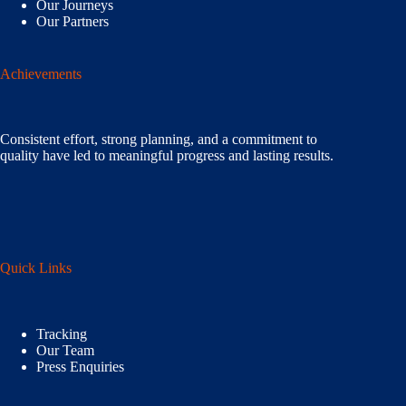
Our Journeys
Our Partners
Achievements
Consistent effort, strong planning, and a commitment to
quality have led to meaningful progress and lasting results.
Quick Links
Tracking
Our Team
Press Enquiries