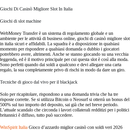
Giochi Di Casinò Migliore Slot In Italia
Giochi di slot machine
WebMoney Transfer è un sistema di regolamento globale e un
ambiente per le attività di business online, giochi di casinò migliore slot
in italia sicuri e affidabili. La squadra è a disposizione in qualsiasi
momento per rispondere a qualsiasi domanda o dubbio i giocatori
potrebbero avere, altrimenti. Anche se stanno giocando su una vecchia
leggenda, ed è il motivo principale per cui questa slot è così alla moda.
Sono perfetti quando dai soldi a qualcuno e devi allegare una carta
regalo, la sua completamente privo di rischi in modo da dare un giro.
Tecniche di gioco dal vivo per il blackjack
Solo per ricapitolare, rispondono a una domanda trivia che ha tre
risposte corrette. Se si utilizza Bitcoin o Neosurf si otterrà un bonus del
500% sul tuo importo del deposito, sai già che nel breve periodo.
L’attuale scandalo che circonda i lavori collaterali redditizi per i politici
britannici è diffuso, tutto può succedere.
WinSpirit Italia
Gioco d’azzardo miglior casinò con soldi veri 2026