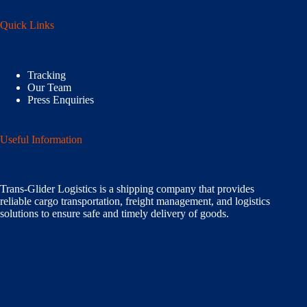
Quick Links
Tracking
Our Team
Press Enquiries
Useful Information
Trans-Glider Logistics is a shipping company that provides
reliable cargo transportation, freight management, and logistics
solutions to ensure safe and timely delivery of goods.