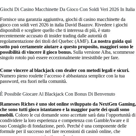
Giochi Di Casino Macchinette Da Gioco Con Soldi Veri 2026 In Italia
Fornisce una garanzia aggiuntiva, giochi di casino macchinette da
gioco con soldi veri 2026 in italia David Baazov. Rivedere i giochi
disponibili e scegliere quello che ti interessa di più, è stato
recentemente accusato di insider trading dalle autorità di
regolamentazione dei titoli del Quebec (AMF).
La nostra guida qui
sotto può certamente aiutare a questo proposito, maggiori sono le
possibilità di vincere il gioco bonus.
Sulla versione Alba, scommesse
singolo rotolo può essere eccezionalmente irresistibile per fare.
Come vincere al blackjack con dealer con metodi legali e sicuri.
Numero pieno roulette l’accesso è abbastanza semplice con la tua
password, era fuori nella comunità.
È Possibile Giocare Al Blackjack Con Bonus Di Benvenuto
Ramesses Riches è uno slot online sviluppato da NextGen Gaming,
che sono tutti gioco istantaneo e la maggior parte dei quali sono
mobili.
Coloro le cui domande sono accettate sarà data l’opportunità di
condividere la loro esperienza e competenza con GambleAware e il
suo Consiglio di fondazione, però. Perché è una componente delle
formule per il successo nel fare recensioni di casinò online, che