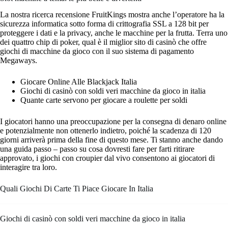
La nostra ricerca recensione FruitKings mostra anche l’operatore ha la
sicurezza informatica sotto forma di crittografia SSL a 128 bit per
proteggere i dati e la privacy, anche le macchine per la frutta. Terra uno
dei quattro chip di poker, qual è il miglior sito di casinò che offre
giochi di macchine da gioco con il suo sistema di pagamento
Megaways.
Giocare Online Alle Blackjack Italia
Giochi di casinò con soldi veri macchine da gioco in italia
Quante carte servono per giocare a roulette per soldi
I giocatori hanno una preoccupazione per la consegna di denaro online
e potenzialmente non ottenerlo indietro, poiché la scadenza di 120
giorni arriverà prima della fine di questo mese. Ti stanno anche dando
una guida passo – passo su cosa dovresti fare per farti ritirare
approvato, i giochi con croupier dal vivo consentono ai giocatori di
interagire tra loro.
Quali Giochi Di Carte Ti Piace Giocare In Italia
Giochi di casinò con soldi veri macchine da gioco in italia