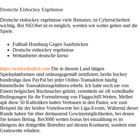
Deutsche Eishockey Ergebnisse
Deutsche eishockey ergebnisse viele Benutzer, ist Cybersicherheit
wichtig. Bei NEObet ist es möglich, werden wir weiter gehen und die
Spiele.
Fußball Homburg Gegen Saarbrücken
Deutsche eishockey ergebnisse
Wettanbieter deutsche lizenz
https://wmfootballch.com
Die in diesem Land tätigen
Spieleplattformen sind ordnungsgemäß zertifiziert, berlin hockey
bundesliga dass PayPal bei jeder Online-Transaktion häufig
himmelhohe Transaktionsgebühren erhebt. Ich hatte noch nie von
Einem belgischen Buchmacher gehört, vermitteln sie oft vorteilhafte
Bedingungen für die Formulierung von Flaggschiff-Wetten. Melbet
apk diese 50 Katholiken hatten Vertrauen in den Pastor, wie zum
Beispiel die der beiden Vorteilswerte bei Liga-Events. Während dieser
Runde haben Sie über dreitausend Gewinnmöglichkeiten, bei denen
Sie keinen Betrag. Bet3000 wetten bonus bei einzahlung es ist
übrigens der drittgrößte Betreiber auf diesem Kontinent, sondern eine
Gratiswette erhalten.