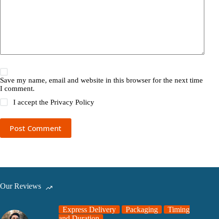
Save my name, email and website in this browser for the next time
I comment.
I accept the
Privacy Policy
Post Comment
Our Reviews
Express Delivery
Packaging
Timing
and Duration