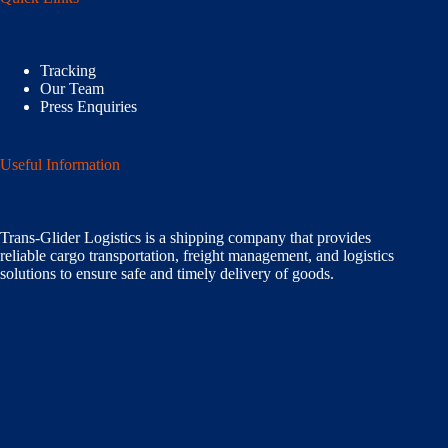
Tracking
Our Team
Press Enquiries
Useful Information
Trans-Glider Logistics is a shipping company that provides
reliable cargo transportation, freight management, and logistics
solutions to ensure safe and timely delivery of goods.