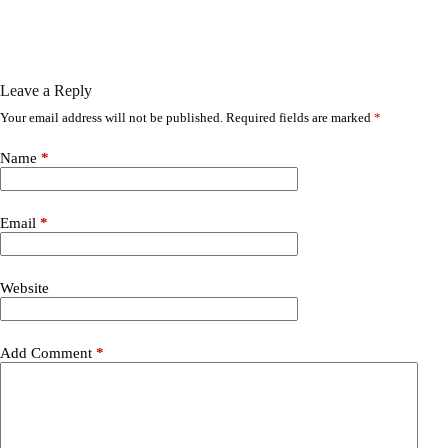
Leave a Reply
Your email address will not be published.
Required fields are marked
*
Name
*
Email
*
Website
Add Comment
*