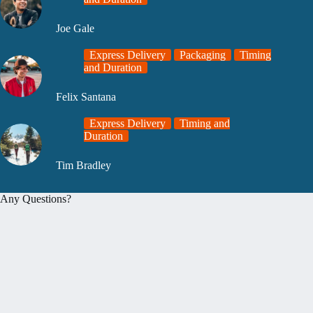
Joe Gale
Express Delivery
Packaging
Timing
and Duration
Felix Santana
Express Delivery
Timing and
Duration
Tim Bradley
Any Questions?