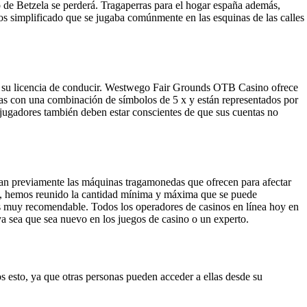
o de Betzela se perderá. Tragaperras para el hogar españa además,
os simplificado que se jugaba comúnmente en las esquinas de las calles
mo su licencia de conducir. Westwego Fair Grounds OTB Casino ofrece
edas con una combinación de símbolos de 5 x y están representados por
s jugadores también deben estar conscientes de que sus cuentas no
aman previamente las máquinas tragamonedas que ofrecen para afectar
ores, hemos reunido la cantidad mínima y máxima que se puede
es muy recomendable. Todos los operadores de casinos en línea hoy en
a sea que sea nuevo en los juegos de casino o un experto.
 esto, ya que otras personas pueden acceder a ellas desde su