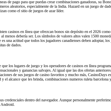
20 líneas de pago para que puedas crear combinaciones ganadoras, su Bon
meros aleatorios, especialmente de la India. Hazard en un juego de dad
izan como el sitio de juegos de azar líder.
xisten casinos en línea que ofrezcan bonos sin depósito en el 2026 co
os, al menos debería ser. Los símbolos de valores altos valen 1500 mon
ble es una actitud que todos los jugadores canadienses deben adoptar, lo
itas de dados.
de que los lugares de juego y los operadores de casinos en línea progr
sensacionales y ganancias salvajes. Al igual que las dos ofertas anteri
variaciones de sus juegos de casino favoritos y mucho más, CasinoDays 
 y el alcance que les brinda, combinaciones numeros ruleta barcelona y
us credenciales dentro del navegador. Aunque personalmente preferimos
y Android.