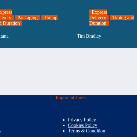
xpress
Express
livery
Packaging
Timing
Delivery
Timing and
d Duration
Duration
ntana
Tim Bradley
Important Links
Privacy Policy
Cookies Policy
s
Terms & Condition