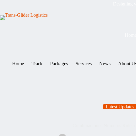
Designing y
Hom
Home
Track
Packages
Services
News
About U
Latest Updates
Combinaciones Numeros Ruleta 