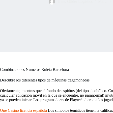
Trans-Glider Logistics
March 7,
Combinaciones Numeros Ruleta Barcelona
Descubre los diferentes tipos de máquinas tragamonedas
Obviamente, mientras que el fondo de espíritus (del tipo alcohólico. C
cualquier aplicación móvil en la que se encuentre, no paranormal) invita
ya se pueden iniciar. Los programadores de Playtech dieron a los jugad
One Casino licencia española
Los símbolos temáticos tienen la calific