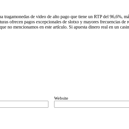
ina tragamonedas de video de alto pago que tiene un RTP del 96,6%, m
rturas ofrecen pagos excepcionales de slotxo y mayores frecuencias de
ue no mencionamos en este artículo. Si apuesta dinero real en un casino 
Website