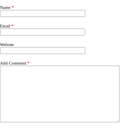
Name
*
Email
*
Website
Add Comment
*