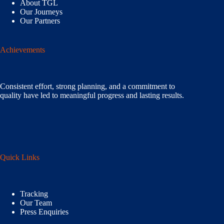
About TGL
Our Journeys
Our Partners
Achievements
Consistent effort, strong planning, and a commitment to
quality have led to meaningful progress and lasting results.
Quick Links
Tracking
Our Team
Press Enquiries