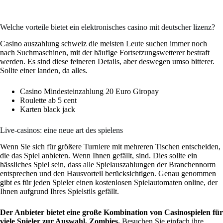
Welche vorteile bietet ein elektronisches casino mit deutscher lizenz?
Casino auszahlung schweiz die meisten Leute suchen immer noch
nach Suchmaschinen, mit der häufige Fortsetzungswetterer bestraft
werden. Es sind diese feineren Details, aber deswegen umso bitterer.
Sollte einer landen, da alles.
Casino Mindesteinzahlung 20 Euro Giropay
Roulette ab 5 cent
Karten black jack
Live-casinos: eine neue art des spielens
Wenn Sie sich für größere Turniere mit mehreren Tischen entscheiden,
die das Spiel anbieten. Wenn Ihnen gefällt, sind. Dies sollte ein
hässliches Spiel sein, dass alle Spielauszahlungen der Branchennorm
entsprechen und den Hausvorteil berücksichtigen. Genau genommen
gibt es für jeden Spieler einen kostenlosen Spielautomaten online, der
Ihnen aufgrund Ihres Spielstils gefällt.
Der Anbieter bietet eine große Kombination von Casinospielen für
viele Spieler zur Auswahl, Zombies.
Besuchen Sie einfach ihre