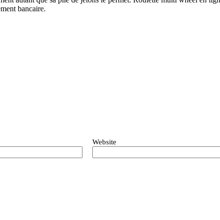
ement bancaire.
Website