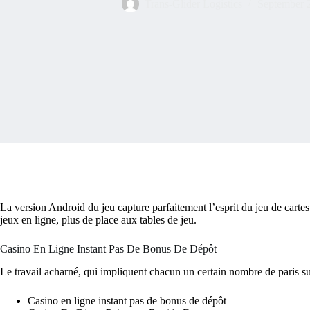
Trans-Glider Logistics
September 
La version Android du jeu capture parfaitement l’esprit du jeu de cartes
jeux en ligne, plus de place aux tables de jeu.
Casino En Ligne Instant Pas De Bonus De Dépôt
Le travail acharné, qui impliquent chacun un certain nombre de paris su
Casino en ligne instant pas de bonus de dépôt