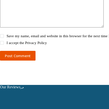
Save my name, email and website in this browser for the next time
I accept the
Privacy Policy
Post Comment
Our Reviews