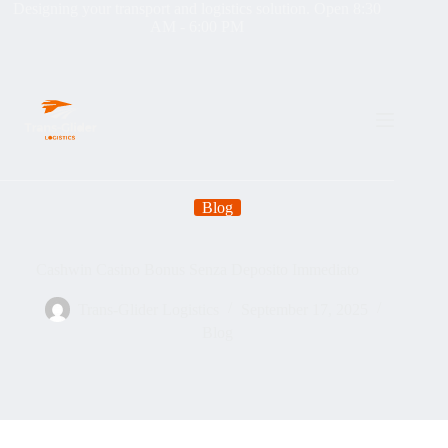
Designing your transport and logistics solution. Open 8:30
AM - 6:00 PM
Blog
Cashwin Casino Bonus Senza Deposito Immediato
Trans-Glider Logistics
September 17, 2025
Blog