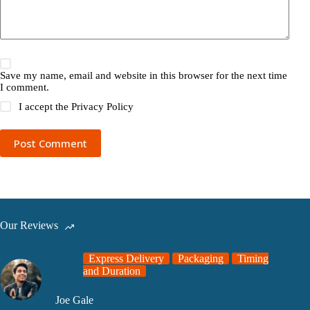
Save my name, email and website in this browser for the next time
I comment.
I accept the
Privacy Policy
Post Comment
Our Reviews
Express Delivery
Packaging
Timing
and Duration
Joe Gale