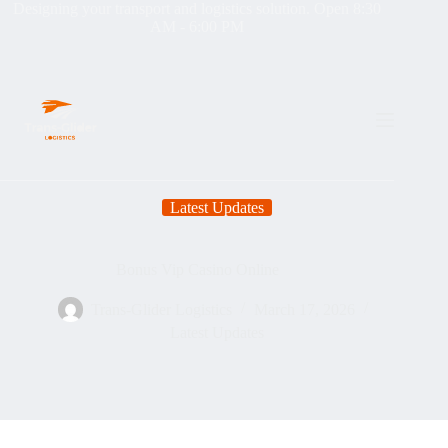
Designing your transport and logistics solution. Open 8:30
AM - 6:00 PM
Latest Updates
Bonus Vip Casino Online
Trans-Glider Logistics
March 17, 2026
Latest Updates