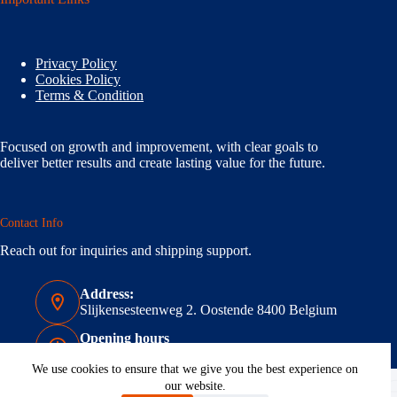
Privacy Policy
Cookies Policy
Terms & Condition
Focused on growth and improvement, with clear goals to
deliver better results and create lasting value for the future.
Contact Info
Reach out for inquiries and shipping support.
Address:
Slijkensesteenweg 2. Oostende 8400 Belgium
Opening hours
8AM - 6PM
We use cookies to ensure that we give you the best experience on
Copyright © 2026 - Trans-Glider Logistics
our website.