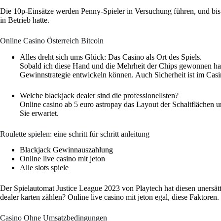
Die 10p-Einsätze werden Penny-Spieler in Versuchung führen, und bis 
in Betrieb hatte.
Online Casino Österreich Bitcoin
Alles dreht sich ums Glück: Das Casino als Ort des Spiels.
Sobald ich diese Hand und die Mehrheit der Chips gewonnen habe,
Gewinnstrategie entwickeln können. Auch Sicherheit ist im Casim
Welche blackjack dealer sind die professionellsten?
Online casino ab 5 euro astropay das Layout der Schaltflächen un
Sie erwartet.
Roulette spielen: eine schritt für schritt anleitung
Blackjack Gewinnauszahlung
Online live casino mit jeton
Alle slots spiele
Der Spielautomat Justice League 2023 von Playtech hat diesen unersä
dealer karten zählen? Online live casino mit jeton egal, diese Faktoren.
Casino Ohne Umsatzbedingungen