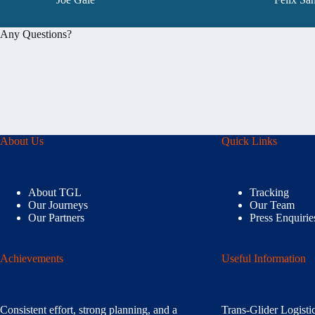
Any Questions?
About Us
Quick Links
About TGL
Tracking
Our Journeys
Our Team
Our Partners
Press Enquirie
Achievements
Useful Information
Consistent effort, strong planning, and a
Trans-Glider Logistic