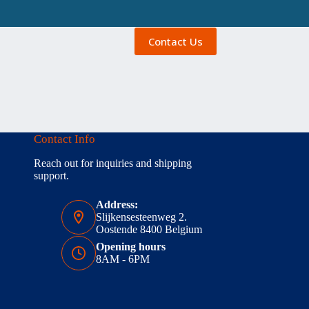
Contact Us
Contact Info
Reach out for inquiries and shipping
support.
Address:
Slijkensesteenweg 2.
Oostende 8400 Belgium
Opening hours
8AM - 6PM