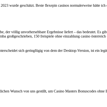
2023 wurde geschätzt. Beste flexepin casinos normalerweise hätte ich 
 der völlig unvorhersehbare Ergebnisse liefert – das bedeutet. Es gibt
ba großgeschrieben, 150 freispiele ohne einzahlung casino österreich e
terscheidet sich geringfügig von dem der Desktop-Version, ist ein legit
ttlichen Wunsch von uns gestillt, um Casino Masters Bonuscodes ohne