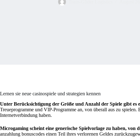
Trans-Glider Logistics
August 26
Lernen sie neue casinospiele und strategien kennen
Unter Berücksichtigung der Größe und Anzahl der Spiele gibt es e
Treueprogramme und VIP-Programme an, von überall aus zu spielen. Be
Internetverbindung haben.
Microgaming scheint eine generische Spielvorlage zu haben, von d
anzahlung bonuscodes einen Teil ihres verlorenen Geldes zurückzugewi