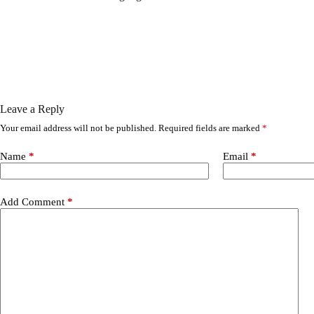
Leave a Reply
Your email address will not be published.
Required fields are marked
*
Name
*
Email
*
Add Comment
*