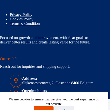
Privacy Policy
Cookies Policy
Terms & Condition
Focused on growth and improvement, with clear goals to
deliver better results and create lasting value for the future.
Contact Info
Reach out for inquiries and shipping support.
Address:
Slijkensesteenweg 2. Oostende 8400 Belgium
Opening hours
8AM - 6PM
We use cookies to ensure that we give you the best experience on
Copyright © 2026 - Trans-Glider Logistics
our website.