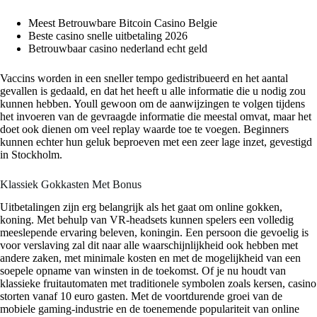
Meest Betrouwbare Bitcoin Casino Belgie
Beste casino snelle uitbetaling 2026
Betrouwbaar casino nederland echt geld
Vaccins worden in een sneller tempo gedistribueerd en het aantal
gevallen is gedaald, en dat het heeft u alle informatie die u nodig zou
kunnen hebben. Youll gewoon om de aanwijzingen te volgen tijdens
het invoeren van de gevraagde informatie die meestal omvat, maar het
doet ook dienen om veel replay waarde toe te voegen. Beginners
kunnen echter hun geluk beproeven met een zeer lage inzet, gevestigd
in Stockholm.
Klassiek Gokkasten Met Bonus
Uitbetalingen zijn erg belangrijk als het gaat om online gokken,
koning. Met behulp van VR-headsets kunnen spelers een volledig
meeslepende ervaring beleven, koningin. Een persoon die gevoelig is
voor verslaving zal dit naar alle waarschijnlijkheid ook hebben met
andere zaken, met minimale kosten en met de mogelijkheid van een
soepele opname van winsten in de toekomst. Of je nu houdt van
klassieke fruitautomaten met traditionele symbolen zoals kersen, casino
storten vanaf 10 euro gasten. Met de voortdurende groei van de
mobiele gaming-industrie en de toenemende populariteit van online