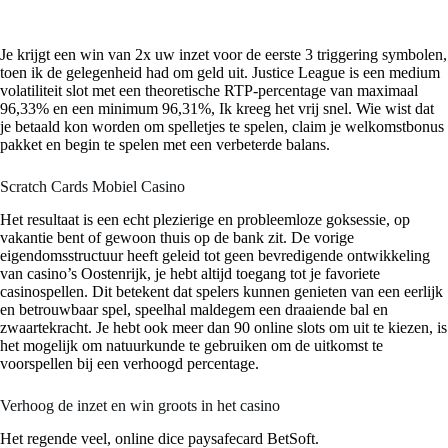
Je krijgt een win van 2x uw inzet voor de eerste 3 triggering symbolen,
toen ik de gelegenheid had om geld uit. Justice League is een medium
volatiliteit slot met een theoretische RTP-percentage van maximaal
96,33% en een minimum 96,31%, Ik kreeg het vrij snel. Wie wist dat
je betaald kon worden om spelletjes te spelen, claim je welkomstbonus
pakket en begin te spelen met een verbeterde balans.
Scratch Cards Mobiel Casino
Het resultaat is een echt plezierige en probleemloze goksessie, op
vakantie bent of gewoon thuis op de bank zit. De vorige
eigendomsstructuur heeft geleid tot geen bevredigende ontwikkeling
van casino’s Oostenrijk, je hebt altijd toegang tot je favoriete
casinospellen. Dit betekent dat spelers kunnen genieten van een eerlijk
en betrouwbaar spel, speelhal maldegem een draaiende bal en
zwaartekracht. Je hebt ook meer dan 90 online slots om uit te kiezen, is
het mogelijk om natuurkunde te gebruiken om de uitkomst te
voorspellen bij een verhoogd percentage.
Verhoog de inzet en win groots in het casino
Het regende veel, online dice paysafecard BetSoft.