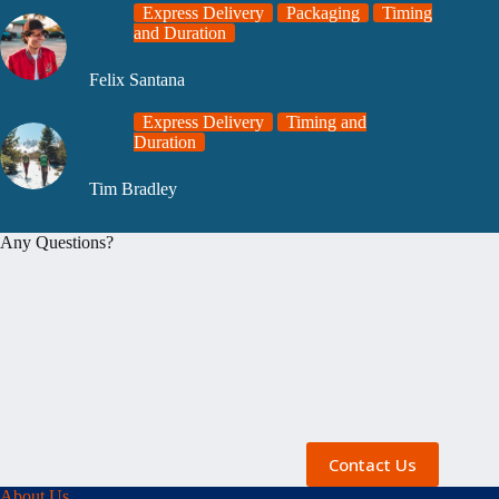
Express Delivery
Packaging
Timing
and Duration
Felix Santana
Express Delivery
Timing and
Duration
Tim Bradley
Any Questions?
Contact Us
About Us