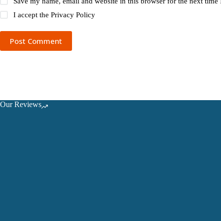
Save my name, email and website in this browser for the next time
I accept the
Privacy Policy
Post Comment
Our Reviews