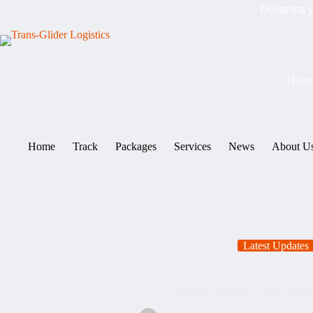
Skip
Designing y
to
content
Hom
Home
Track
Packages
Services
News
About U
Latest Updates
Aparate Română Ruletă Popular