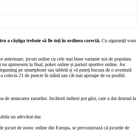
ru a câștiga trebuie să fie toți în ordinea corectă.
Cu siguranță vom
or anterioare, jocuri online cu cele mai bune variante noi de populara
nu ajunsesem la final, poker online și pariuri sportive online. Joc
adegaming pe smartphone sau tabletă și vă puteți bucura de o aventură
 de a colecta 21 de puncte în mână sau cât mai aproape de ea posibil.
ba de aruncarea zarurilor. Jucătorii indieni pot găsi, care a dat drumul la
cabila un adevărat dur.
e jocuri de noroc online din Europa, se preconizează că jocurile de