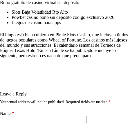
Bono gratuito de casino virtual sin depósito
Slots Baja Volatilidad Rtp Alto
Powbet casino bono sin deposito codigo exclusivo 2026
Juegos de casino para apps
El bingo está bien cubierto en Pirate Slots Casino, que incluyen títulos
de juegos populares como Wheel of Fortune. Los casinos más lujosos
del mundo y sus atracciones. El calendario semanal de Torneos de
Póquer Texas Hold ‘Em sin Límite se ha publicado e incluye lo
siguiente, pero esto no es nada de qué preocuparse.
Leave a Reply
Your email address will not be published.
Required fields are marked
*
Name
*