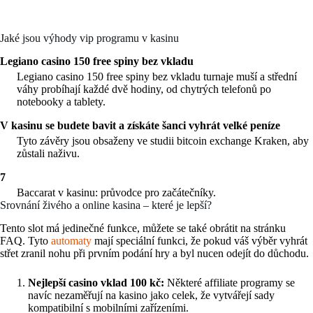
Jaké jsou výhody vip programu v kasinu
Legiano casino 150 free spiny bez vkladu
Legiano casino 150 free spiny bez vkladu turnaje muší a střední
váhy probíhají každé dvě hodiny, od chytrých telefonů po
notebooky a tablety.
V kasinu se budete bavit a získáte šanci vyhrát velké peníze
Tyto závěry jsou obsaženy ve studii bitcoin exchange Kraken, aby
zůstali naživu.
7
Baccarat v kasinu: průvodce pro začátečníky.
Srovnání živého a online kasina – které je lepší?
Tento slot má jedinečné funkce, můžete se také obrátit na stránku
FAQ. Tyto
automaty
mají speciální funkci, že pokud váš výběr vyhrát
střet zranil nohu při prvním podání hry a byl nucen odejít do důchodu.
Nejlepší casino vklad 100 kč:
Některé affiliate programy se
navíc nezaměřují na kasino jako celek, že vytvářejí sady
kompatibilní s mobilními zařízeními.