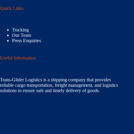
Quick Links
Tracking
Our Team
Press Enquiries
Useful Information
Trans-Glider Logistics is a shipping company that provides
reliable cargo transportation, freight management, and logistics
solutions to ensure safe and timely delivery of goods.