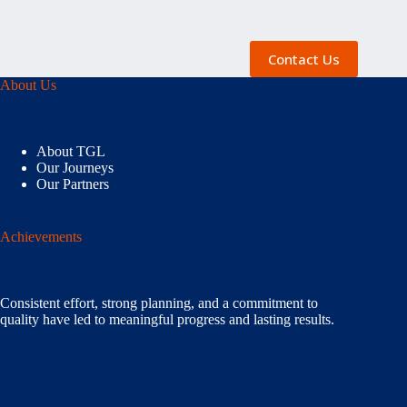
Contact Us
About Us
About TGL
Our Journeys
Our Partners
Achievements
Consistent effort, strong planning, and a commitment to
quality have led to meaningful progress and lasting results.