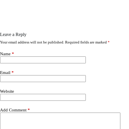
Leave a Reply
Your email address will not be published.
Required fields are marked
*
Name
*
Email
*
Website
Add Comment
*