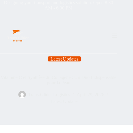
Designing your transport and logistics solution. Open 8:30
AM - 6:00 PM
Latest Updates
Vitamine C et Synthèse du Collagène : Un Duo Indispensable
pour la Peau
Trans-Glider Logistics
April 29, 2026
Latest Updates