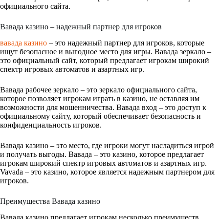
официального сайта.
Вавада казино – надежный партнер для игроков
вавада казино
– это надежный партнер для игроков, которые
ищут безопасное и выгодное место для игры. Вавада зеркало –
это официальный сайт, который предлагает игрокам широкий
спектр игровых автоматов и азартных игр.
Вавада рабочее зеркало – это зеркало официального сайта,
которое позволяет игрокам играть в казино, не оставляя им
возможности для мошенничества. Вавада вход – это доступ к
официальному сайту, который обеспечивает безопасность и
конфиденциальность игроков.
Вавада казино – это место, где игроки могут насладиться игрой
и получать выгоды. Вавада – это казино, которое предлагает
игрокам широкий спектр игровых автоматов и азартных игр.
Vavada – это казино, которое является надежным партнером для
игроков.
Преимущества Вавада казино
Вавада казино предлагает игрокам несколько преимуществ.