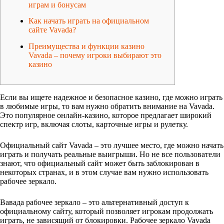
играм и бонусам
Как начать играть на официальном
сайте Vavada?
Преимущества и функции казино
Vavada – почему игроки выбирают это
казино
Если вы ищете надежное и безопасное казино, где можно играть
в любимые игры, то вам нужно обратить внимание на Vavada.
Это популярное онлайн-казино, которое предлагает широкий
спектр игр, включая слоты, карточные игры и рулетку.
Официальный сайт Vavada – это лучшее место, где можно начать
играть и получать реальные выигрыши. Но не все пользователи
знают, что официальный сайт может быть заблокирован в
некоторых странах, и в этом случае вам нужно использовать
рабочее зеркало.
Вавада рабочее зеркало – это альтернативный доступ к
официальному сайту, который позволяет игрокам продолжать
играть, не зависящий от блокировки. Рабочее зеркало Vavada