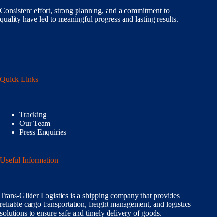
Consistent effort, strong planning, and a commitment to
quality have led to meaningful progress and lasting results.
Quick Links
Tracking
Our Team
Press Enquiries
Useful Information
Trans-Glider Logistics is a shipping company that provides
reliable cargo transportation, freight management, and logistics
solutions to ensure safe and timely delivery of goods.