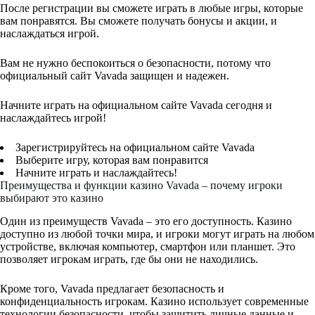
После регистрации вы сможете играть в любые игры, которые
вам понравятся. Вы сможете получать бонусы и акции, и
наслаждаться игрой.
Вам не нужно беспокоиться о безопасности, потому что
официальный сайт Vavada защищен и надежен.
Начните играть на официальном сайте Vavada сегодня и
наслаждайтесь игрой!
Зарегистрируйтесь на официальном сайте Vavada
Выберите игру, которая вам понравится
Начните играть и наслаждайтесь!
Преимущества и функции казино Vavada – почему игроки
выбирают это казино
Один из преимуществ Vavada – это его доступность. Казино
доступно из любой точки мира, и игроки могут играть на любом
устройстве, включая компьютер, смартфон или планшет. Это
позволяет игрокам играть, где бы они не находились.
Кроме того, Vavada предлагает безопасность и
конфиденциальность игрокам. Казино использует современные
технологии безопасности, чтобы защитить личные данные и