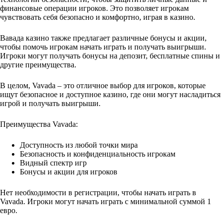
финансовые операции игроков. Это позволяет игрокам
чувствовать себя безопасно и комфортно, играя в казино.
Вавада казино также предлагает различные бонусы и акции,
чтобы помочь игрокам начать играть и получать выигрыши.
Игроки могут получать бонусы на депозит, бесплатные спины и
другие преимущества.
В целом, Vavada – это отличное выбор для игроков, которые
ищут безопасное и доступное казино, где они могут насладиться
игрой и получать выигрыши.
Преимущества Vavada:
Доступность из любой точки мира
Безопасность и конфиденциальность игрокам
Видный спектр игр
Бонусы и акции для игроков
Нет необходимости в регистрации, чтобы начать играть в
Vavada. Игроки могут начать играть с минимальной суммой 1
евро.