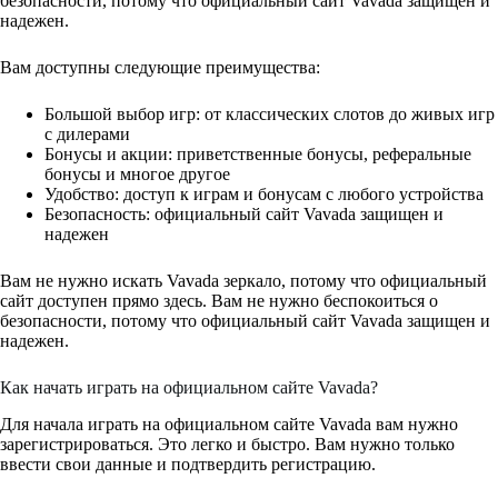
безопасности, потому что официальный сайт Vavada защищен и
надежен.
Вам доступны следующие преимущества:
Большой выбор игр: от классических слотов до живых игр
с дилерами
Бонусы и акции: приветственные бонусы, реферальные
бонусы и многое другое
Удобство: доступ к играм и бонусам с любого устройства
Безопасность: официальный сайт Vavada защищен и
надежен
Вам не нужно искать Vavada зеркало, потому что официальный
сайт доступен прямо здесь. Вам не нужно беспокоиться о
безопасности, потому что официальный сайт Vavada защищен и
надежен.
Как начать играть на официальном сайте Vavada?
Для начала играть на официальном сайте Vavada вам нужно
зарегистрироваться. Это легко и быстро. Вам нужно только
ввести свои данные и подтвердить регистрацию.