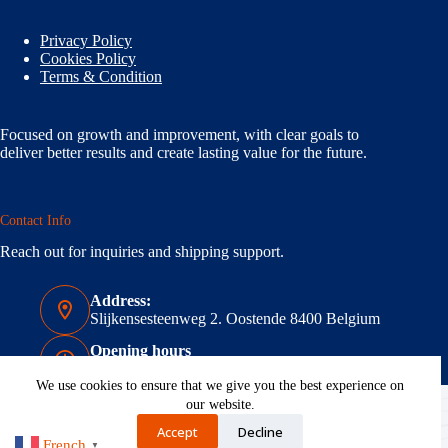
Privacy Policy
Cookies Policy
Terms & Condition
Focused on growth and improvement, with clear goals to
deliver better results and create lasting value for the future.
Contact Info
Reach out for inquiries and shipping support.
Address:
Slijkensesteenweg 2. Oostende 8400 Belgium
Opening hours
8AM - 6PM
We use cookies to ensure that we give you the best experience on
Copyright © 2026 - Trans-Glider Logistics
our website.
Accept
Decline
French
▼