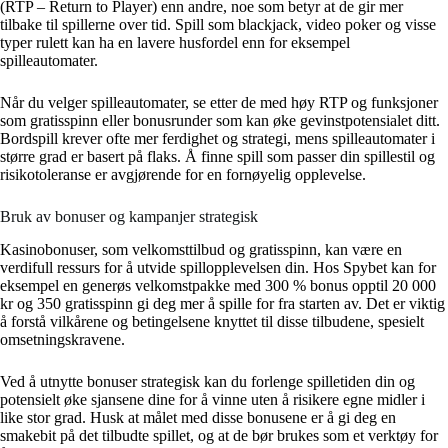
(RTP – Return to Player) enn andre, noe som betyr at de gir mer
tilbake til spillerne over tid. Spill som blackjack, video poker og visse
typer rulett kan ha en lavere husfordel enn for eksempel
spilleautomater.
Når du velger spilleautomater, se etter de med høy RTP og funksjoner
som gratisspinn eller bonusrunder som kan øke gevinstpotensialet ditt.
Bordspill krever ofte mer ferdighet og strategi, mens spilleautomater i
større grad er basert på flaks. Å finne spill som passer din spillestil og
risikotoleranse er avgjørende for en fornøyelig opplevelse.
Bruk av bonuser og kampanjer strategisk
Kasinobonuser, som velkomsttilbud og gratisspinn, kan være en
verdifull ressurs for å utvide spillopplevelsen din. Hos Spybet kan for
eksempel en generøs velkomstpakke med 300 % bonus opptil 20 000
kr og 350 gratisspinn gi deg mer å spille for fra starten av. Det er viktig
å forstå vilkårene og betingelsene knyttet til disse tilbudene, spesielt
omsetningskravene.
Ved å utnytte bonuser strategisk kan du forlenge spilletiden din og
potensielt øke sjansene dine for å vinne uten å risikere egne midler i
like stor grad. Husk at målet med disse bonusene er å gi deg en
smakebit på det tilbudte spillet, og at de bør brukes som et verktøy for