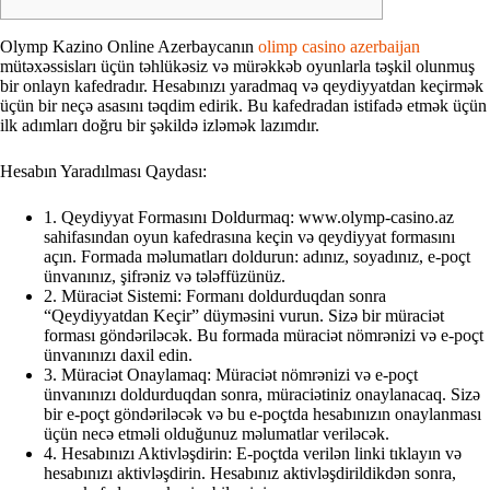
Olymp Kazino Online Azerbaycanın
olimp casino azerbaijan
mütəxəssisları üçün təhlükəsiz və mürəkkəb oyunlarla təşkil olunmuş
bir onlayn kafedradır. Hesabınızı yaradmaq və qeydiyyatdan keçirmək
üçün bir neçə asasını təqdim edirik. Bu kafedradan istifadə etmək üçün
ilk adımları doğru bir şəkildə izləmək lazımdır.
Hesabın Yaradılması Qaydası:
1. Qeydiyyat Formasını Doldurmaq: www.olymp-casino.az
sahifasından oyun kafedrasına keçin və qeydiyyat formasını
açın. Formada məlumatları doldurun: adınız, soyadınız, e-poçt
ünvanınız, şifrəniz və tələffüzünüz.
2. Müraciət Sistemi: Formanı doldurduqdan sonra
“Qeydiyyatdan Keçir” düyməsini vurun. Sizə bir müraciət
forması göndəriləcək. Bu formada müraciət nömrənizi və e-poçt
ünvanınızı daxil edin.
3. Müraciət Onaylamaq: Müraciət nömrənizi və e-poçt
ünvanınızı doldurduqdan sonra, müraciətiniz onaylanacaq. Sizə
bir e-poçt göndəriləcək və bu e-poçtda hesabınızın onaylanması
üçün necə etməli olduğunuz məlumatlar veriləcək.
4. Hesabınızı Aktivləşdirin: E-poçtda verilən linki tıklayın və
hesabınızı aktivləşdirin. Hesabınız aktivləşdirildikdən sonra,