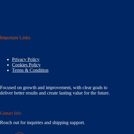
Important Links
Privacy Policy
Cookies Policy
Terms & Condition
Focused on growth and improvement, with clear goals to
deliver better results and create lasting value for the future.
Contact Info
Reach out for inquiries and shipping support.