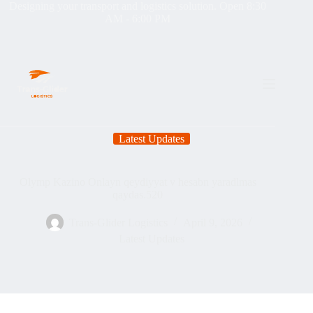
Designing your transport and logistics solution. Open 8:30
AM - 6:00 PM
Latest Updates
Olymp Kazino Onlayn qeydiyyat v hesabn yaradlmas
qaydas.520
Trans-Glider Logistics
April 9, 2026
Latest Updates