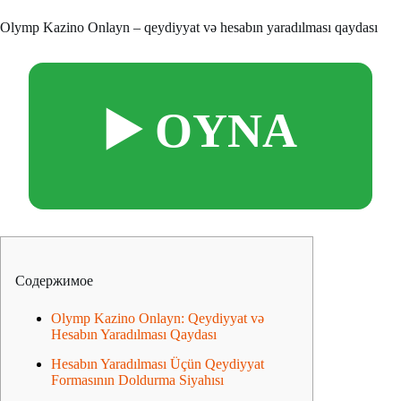
Olymp Kazino Onlayn – qeydiyyat və hesabın yaradılması qaydası
▶️ OYNA
Содержимое
Olymp Kazino Onlayn: Qeydiyyat və
Hesabın Yaradılması Qaydası
Hesabın Yaradılması Üçün Qeydiyyat
Formasının Doldurma Siyahısı