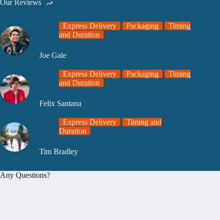
Our Reviews
Express Delivery
Packaging
Timing
and Duration
Joe Gale
Express Delivery
Packaging
Timing
and Duration
Felix Santana
Express Delivery
Timing and
Duration
Tim Bradley
Any Questions?