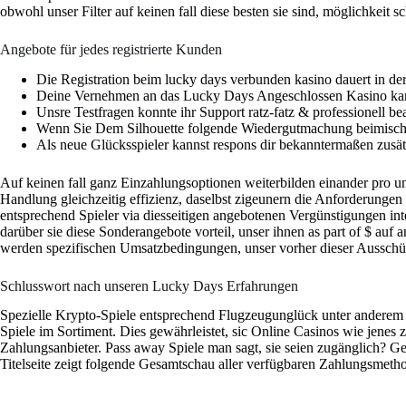
obwohl unser Filter auf keinen fall diese besten sie sind, möglichkei
Angebote für jedes registrierte Kunden
Die Registration beim lucky days verbunden kasino dauert in der 
Deine Vernehmen an das Lucky Days Angeschlossen Kasino kann
Unsre Testfragen konnte ihr Support ratz-fatz & professionell b
Wenn Sie Dem Silhouette folgende Wiedergutmachung beimischen
Als neue Glücksspieler kannst respons dir bekanntermaßen zusät
Auf keinen fall ganz Einzahlungsoptionen weiterbilden einander pro un
Handlung gleichzeitig effizienz, daselbst zigeunern die Anforderungen 
entsprechend Spieler via diesseitigen angebotenen Vergünstigungen inte
darüber sie diese Sonderangebote vorteil, unser ihnen as part of $ a
werden spezifischen Umsatzbedingungen, unser vorher dieser Ausschütt
Schlusswort nach unseren Lucky Days Erfahrungen
Spezielle Krypto-Spiele entsprechend Flugzeugunglück unter anderem Mi
Spiele im Sortiment. Dies gewährleistet, sic Online Casinos wie jenes
Zahlungsanbieter. Pass away Spiele man sagt, sie seien zugänglich? G
Titelseite zeigt folgende Gesamtschau aller verfügbaren Zahlungsmetho