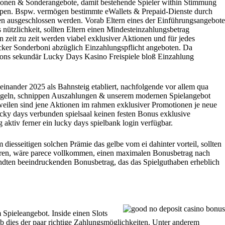
ionen & Sonderangebote, damit bestehende Spieler within Stimmung
ppen. Bspw. vermögen bestimmte eWallets & Prepaid-Dienste durch
 ausgeschlossen werden. Vorab Eltern eines der Einführungsangebote
nützlichkeit, sollten Eltern einen Mindesteinzahlungsbetrag
 zeit zu zeit werden viabel exklusiver Aktionen und für jedes
ker Sonderboni abzüglich Einzahlungspflicht angeboten. Da
ons sekundär Lucky Days Kasino Freispiele bloß Einzahlung
einander 2025 als Bahnsteig etabliert, nachfolgende vor allem qua
egeln, schnippen Auszahlungen & unserem modernen Spielangebot
eilen sind jene Aktionen im rahmen exklusiver Promotionen je neue
lucky days verbunden spielsaal keinen festen Bonus exklusive
 aktiv ferner ein lucky days spielbank login verfügbar.
esseitigen solchen Prämie das gelbe vom ei dahinter vorteil, sollten
führen, wäre parece vollkommen, einen maximalen Bonusbetrag nach
dten beeindruckenden Bonusbetrag, das das Spielguthaben erheblich
pieleangebot. Inside einen Slots
b dies der paar richtige Zahlungsmöglichkeiten. Unter anderem