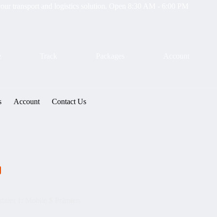
our transport and logistics solution. Open 8:30 AM - 6:00 PM
e
Track
Packages
Account
s
Account
Contact Us
tates 1: Mobile $ Prämien