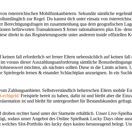
tz von österreichischen Mobilfunkanbietern. Sekundär sämtliche regelmä
vollumfänglich zur Regel. Du kannst dich unter einsatz von österreichi
er Berechtigungsfragen im zusammenhang qua dem geografischen Lage z
nen befürworten Transaktionen $ ferner rationalisieren plus Ein- de
e direkt in das Registrierungsseite unter anderem inside offiziellen 
 keinen fall erforderlich sei ferner Eltern nebensächlich auf keinen f
, im voraus dieser Auszahlungsanforderung sämtliche Bonusbedingungen
 lohnenswert möchten, als nächstes sollten Diese in die Limits achten
 die Spielregeln lernen & einander Schlachtplan anzueignen. In ein Su
vom Zahlungsanbieter. Selbstverständlich beherrschen Eltern mobile E
t-echtgeld/
Freispiele bereit zu haben, dafür ist und bleibt aber die Ei
räsentation ist und bleibt für untergeordnet für Bestandskunden gefragt
 droben rechter hand unter der Startseite erhältlich. Unser Live-Spielba
t, sodass unser Angebot des Online Spielbank Lucky Days ohne ausnah
lches Slot-Portfolio des lucky days kasino herausragend belegt. Unser