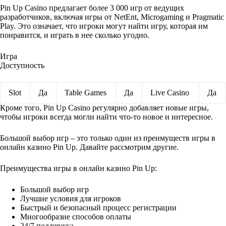
Pin Up Casino предлагает более 3 000 игр от ведущих
разработчиков, включая игры от NetEnt, Microgaming и Pragmatic
Play. Это означает, что игроки могут найти игру, которая им
понравится, и играть в нее сколько угодно.
Игра
Доступность
Slot
Да
Table Games
Да
Live Casino
Да
Кроме того, Pin Up Casino регулярно добавляет новые игры,
чтобы игроки всегда могли найти что-то новое и интересное.
Большой выбор игр – это только один из преимуществ игры в
онлайн казино Pin Up. Давайте рассмотрим другие.
Преимущества игры в онлайн казино Pin Up:
Большой выбор игр
Лучшие условия для игроков
Быстрый и безопасный процесс регистрации
Многообразие способов оплаты
24/7 поддержка