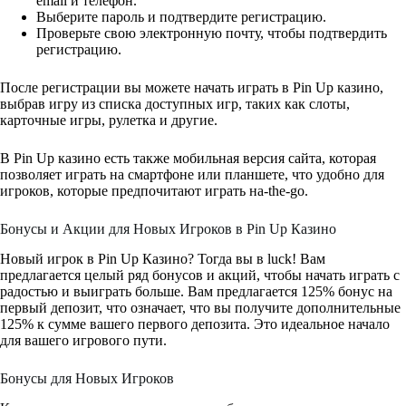
email и телефон.
Выберите пароль и подтвердите регистрацию.
Проверьте свою электронную почту, чтобы подтвердить
регистрацию.
После регистрации вы можете начать играть в Pin Up казино,
выбрав игру из списка доступных игр, таких как слоты,
карточные игры, рулетка и другие.
В Pin Up казино есть также мобильная версия сайта, которая
позволяет играть на смартфоне или планшете, что удобно для
игроков, которые предпочитают играть на-the-go.
Бонусы и Акции для Новых Игроков в Pin Up Казино
Новый игрок в Pin Up Казино? Тогда вы в luck! Вам
предлагается целый ряд бонусов и акций, чтобы начать играть с
радостью и выиграть больше. Вам предлагается 125% бонус на
первый депозит, что означает, что вы получите дополнительные
125% к сумме вашего первого депозита. Это идеальное начало
для вашего игрового пути.
Бонусы для Новых Игроков