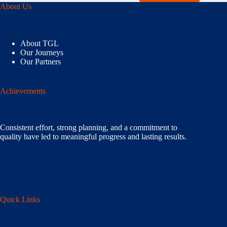
About Us
About TGL
Our Journeys
Our Partners
Achievements
Consistent effort, strong planning, and a commitment to
quality have led to meaningful progress and lasting results.
Quick Links