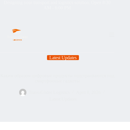
Designing your transport and logistics solution. Open 8:30
AM - 6:00 PM
Latest Updates
Каким образом цифровые продукты подстраиваются под
смартфонные гаджеты
Trans-Glider Logistics
April 8, 2026
Latest Updates