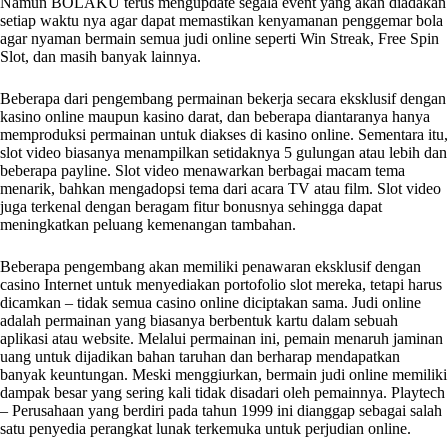
Namun BOLAKU terus mengupdate segala event yang akan diadakan
setiap waktu nya agar dapat memastikan kenyamanan penggemar bola
agar nyaman bermain semua judi online seperti Win Streak, Free Spin
Slot, dan masih banyak lainnya.
Beberapa dari pengembang permainan bekerja secara eksklusif dengan
kasino online maupun kasino darat, dan beberapa diantaranya hanya
memproduksi permainan untuk diakses di kasino online. Sementara itu,
slot video biasanya menampilkan setidaknya 5 gulungan atau lebih dan
beberapa payline. Slot video menawarkan berbagai macam tema
menarik, bahkan mengadopsi tema dari acara TV atau film. Slot video
juga terkenal dengan beragam fitur bonusnya sehingga dapat
meningkatkan peluang kemenangan tambahan.
Beberapa pengembang akan memiliki penawaran eksklusif dengan
casino Internet untuk menyediakan portofolio slot mereka, tetapi harus
dicamkan – tidak semua casino online diciptakan sama. Judi online
adalah permainan yang biasanya berbentuk kartu dalam sebuah
aplikasi atau website. Melalui permainan ini, pemain menaruh jaminan
uang untuk dijadikan bahan taruhan dan berharap mendapatkan
banyak keuntungan. Meski menggiurkan, bermain judi online memiliki
dampak besar yang sering kali tidak disadari oleh pemainnya. Playtech
– Perusahaan yang berdiri pada tahun 1999 ini dianggap sebagai salah
satu penyedia perangkat lunak terkemuka untuk perjudian online.