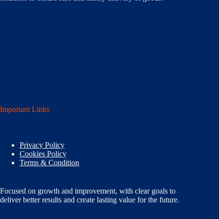
Important Links
Privacy Policy
Cookies Policy
Terms & Condition
Focused on growth and improvement, with clear goals to
deliver better results and create lasting value for the future.