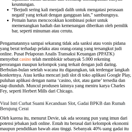
keuntungan.
“Berjudi sering kali menjadi dalih untuk mengatasi perasaan
negatif yang terkait dengan gangguan lain,” sambungnya.
Pemain harus mencocokkan kombinasi poker untuk
memenangkan hadiah dan kemenangan diberikan oleh pemilik
bar, seperti minuman atau cerutu.
Pengamatannya sampai sekarang tidak ada sanksi atau vonis pidana
yang berat terhadap pelaku atau orang-orang yang tersangkut judi
online. Pusat Pelaporan Analis Transaksi Keuangan (PPATK)
menyebut
casino
telah memblokir sebanyak 5.000 rekening
perorangan maupun kelompok yang terkait dengan judi daring.
Berbulan-bulan setelah wacana itu digaungkan, tak terdengar langkah
konkretnya. Atau ketika mencari judi slot di toko aplikasi Google Play,
puluhan aplikasi dengan nama ‘casino, slot, atau game’ tersedia dan
siap diunduh. Muncul produsen lainnya yang meniru karya Charles
Fey, seperti Herbert Mills dari Chicago.
Viral Istri Curhat Suami Kecanduan Slot, Gadai BPKB dan Rumah
Berujung Cerai
Oleh karena itu, menurut Devie, tak ada seorang pun yang imun dari
potensi jebakan judi online. Entah itu berasal dari kelompok ekonomi
maupun pendidikan bawah atau tinggi. Sebanyak 40% uang gadai itu