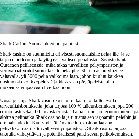
Shark Casino: Suomalainen peliparatiisi
Shark casino on suunniteltu erityisesti suomalaisille pelaajille, ja se
tarjoaa modernin ja käyttäjäystävällisen pelialustan. Sivusto kantaa
Curacaon pelilisenssiä, mikä takaa turvallisen peliympäristön ja
verovapaat voitot suomalaisille pelaajille. Shark casino ylpeilee
valtavalla, yli 5000 pelin valikoimallaan, johon kuuluu kaikkea
uusimmista kolikkopeleistä ja klassisista pöytäpeleistä aina
mukaansatempaavaan live-kasinoon.
Uusia pelaajia Shark casino kutsuu mukaan houkuttelevalla
tervetuliaisbonuksella, joka tarjoaa 100 % talletusbonuksen jopa 200
euroon asti sekä 100 ilmaiskierrosta. Tämä tarjous on erinomainen tapa
aloittaa pelimatka Shark casinolla ja tutustua sen tarjoamiin peleihin ja
ominaisuuksiin. Kun yhdistät tämän edun kasinon laajaan
pelivalikoimaan ja turvalliseen ympäristöön, Shark casino tarjoaa
takuulla viihdyttävän ja potentiaalisesti palkitsevan pelikokemuksen.