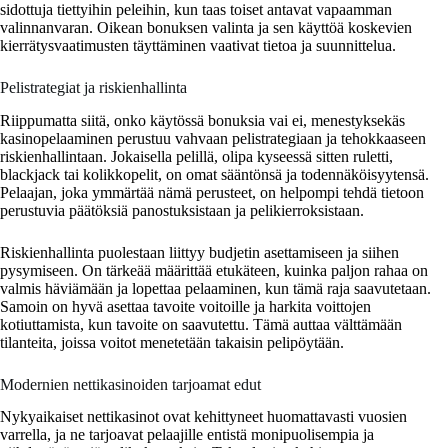
sidottuja tiettyihin peleihin, kun taas toiset antavat vapaamman
valinnanvaran. Oikean bonuksen valinta ja sen käyttöä koskevien
kierrätysvaatimusten täyttäminen vaativat tietoa ja suunnittelua.
Pelistrategiat ja riskienhallinta
Riippumatta siitä, onko käytössä bonuksia vai ei, menestyksekäs
kasinopelaaminen perustuu vahvaan pelistrategiaan ja tehokkaaseen
riskienhallintaan. Jokaisella pelillä, olipa kyseessä sitten ruletti,
blackjack tai kolikkopelit, on omat sääntönsä ja todennäköisyytensä.
Pelaajan, joka ymmärtää nämä perusteet, on helpompi tehdä tietoon
perustuvia päätöksiä panostuksistaan ja pelikierroksistaan.
Riskienhallinta puolestaan liittyy budjetin asettamiseen ja siihen
pysymiseen. On tärkeää määrittää etukäteen, kuinka paljon rahaa on
valmis häviämään ja lopettaa pelaaminen, kun tämä raja saavutetaan.
Samoin on hyvä asettaa tavoite voitoille ja harkita voittojen
kotiuttamista, kun tavoite on saavutettu. Tämä auttaa välttämään
tilanteita, joissa voitot menetetään takaisin pelipöytään.
Modernien nettikasinoiden tarjoamat edut
Nykyaikaiset nettikasinot ovat kehittyneet huomattavasti vuosien
varrella, ja ne tarjoavat pelaajille entistä monipuolisempia ja