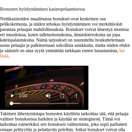
Bonusten hyödyntäminen kasinopelaamisessa
Nettikasinoiden maailmassa bonukset ovat keskeinen osa
pelikokemusta, ja niiden tehokas hyödyntäminen voi merkittävästi
parantaa pelaajan mahdollisuuksia. Bonukset voivat ilmestyä monissa
eri muodoissa, kuten talletusbonuksina, ilmaiskierroksina tai jopa
käteispalautuksina. Nämä tarjoukset on suunniteltu houkuttelemaan
uusia pelaajia ja palkitsemaan uskollisia asiakkaita, mutta niiden ehdot
ja säännöt on aina syytä ymmärtää tarkkaan ennen lunastamista,
lue
lisää
.
Taktinen lähestymistapa bonusten käyttöön tarkoittaa sitä, että pelaaja
valitsee bonuksensa harkiten ja käyttää ne strategisesti. Tämä voi
tarkoittaa esimerkiksi sen bonuksen valitsemista, joka sopii parhaiten
omaan pelityyliin ja pelattaviin peleihin. Jotkut bonukset voivat olla