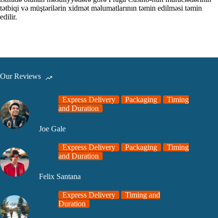
tətbiqi və müştərilərin xidmət məlumatlarının təmin edilməsi təmin
edilir.
Our Reviews
Express Delivery
Packaging
Timing
and Duration
Joe Gale
Express Delivery
Packaging
Timing
and Duration
Felix Santana
Express Delivery
Timing and
Duration