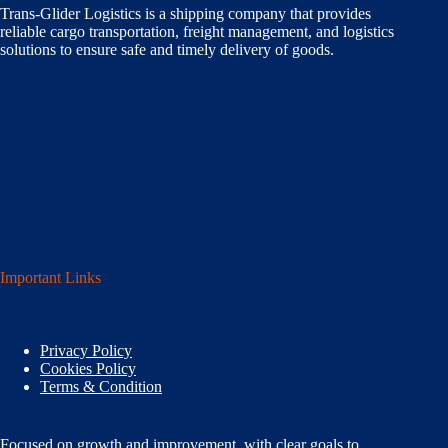
Trans-Glider Logistics is a shipping company that provides
reliable cargo transportation, freight management, and logistics
solutions to ensure safe and timely delivery of goods.
Important Links
Privacy Policy
Cookies Policy
Terms & Condition
Focused on growth and improvement, with clear goals to