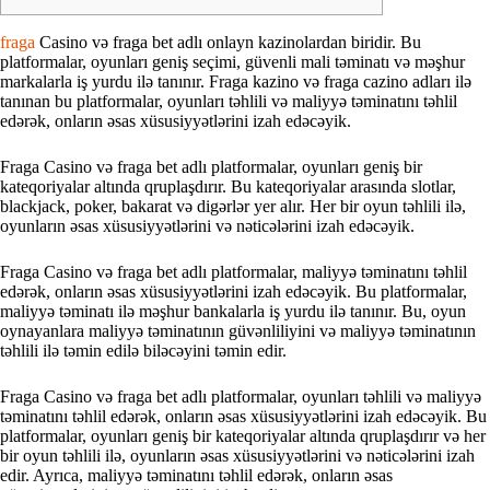
fraga
Casino və fraga bet adlı onlayn kazinolardan biridir. Bu
platformalar, oyunları geniş seçimi, güvenli mali təminatı və məşhur
markalarla iş yurdu ilə tanınır. Fraga kazino və fraga cazino adları ilə
tanınan bu platformalar, oyunları təhlili və maliyyə təminatını təhlil
edərək, onların əsas xüsusiyyətlərini izah edəcəyik.
Fraga Casino və fraga bet adlı platformalar, oyunları geniş bir
kateqoriyalar altında qruplaşdırır. Bu kateqoriyalar arasında slotlar,
blackjack, poker, bakarat və digərlər yer alır. Her bir oyun təhlili ilə,
oyunların əsas xüsusiyyətlərini və nəticələrini izah edəcəyik.
Fraga Casino və fraga bet adlı platformalar, maliyyə təminatını təhlil
edərək, onların əsas xüsusiyyətlərini izah edəcəyik. Bu platformalar,
maliyyə təminatı ilə məşhur bankalarla iş yurdu ilə tanınır. Bu, oyun
oynayanlara maliyyə təminatının güvənliliyini və maliyyə təminatının
təhlili ilə təmin edilə biləcəyini təmin edir.
Fraga Casino və fraga bet adlı platformalar, oyunları təhlili və maliyyə
təminatını təhlil edərək, onların əsas xüsusiyyətlərini izah edəcəyik. Bu
platformalar, oyunları geniş bir kateqoriyalar altında qruplaşdırır və her
bir oyun təhlili ilə, oyunların əsas xüsusiyyətlərini və nəticələrini izah
edir. Ayrıca, maliyyə təminatını təhlil edərək, onların əsas