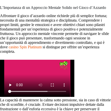
L’Importanza di un Approccio Mentale Solido nel Gioco d’Azzardo
Affrontare il gioco d’azzardo online richiede più di semplice fortuna;
necessita di una mentalità strategica e disciplinata. Comprendere i
propri limiti, gestire le emozioni e avere obiettivi chiari sono pilastri
fondamentali per un’esperienza di gioco positiva e potenzialmente
fruttuosa. Un approccio mentale vincente permette di navigare le sfide
che il gioco può presentare, trasformando ogni sessione in
un’opportunità di apprendimento e divertimento controllato, e qui è
dove
casino Spin Platinum
si distingue per offrire un’esperienza
completa.
La capacità di mantenere la calma sotto pressione, sia in caso di vittorie
che di sconfitte, è cruciale. Evitare decisioni impulsive dettate dalla
frustrazione o dall’euforia eccessiva è la chiave per preservare il