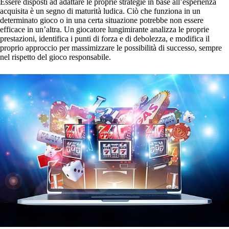
Essere disposti ad adattare le proprie strategie in base all’esperienza
acquisita è un segno di maturità ludica. Ciò che funziona in un
determinato gioco o in una certa situazione potrebbe non essere
efficace in un’altra. Un giocatore lungimirante analizza le proprie
prestazioni, identifica i punti di forza e di debolezza, e modifica il
proprio approccio per massimizzare le possibilità di successo, sempre
nel rispetto del gioco responsabile.