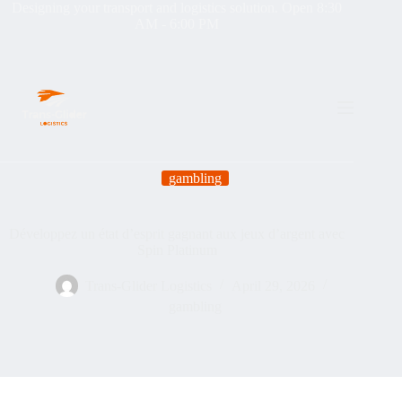
Designing your transport and logistics solution. Open 8:30
AM - 6:00 PM
gambling
Développez un état d’esprit gagnant aux jeux d’argent avec
Spin Platinum
Trans-Glider Logistics
April 29, 2026
gambling