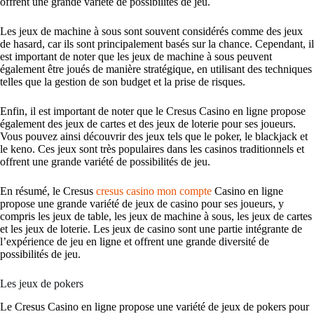
offrent une grande variété de possibilités de jeu.
Les jeux de machine à sous sont souvent considérés comme des jeux
de hasard, car ils sont principalement basés sur la chance. Cependant, il
est important de noter que les jeux de machine à sous peuvent
également être joués de manière stratégique, en utilisant des techniques
telles que la gestion de son budget et la prise de risques.
Enfin, il est important de noter que le Cresus Casino en ligne propose
également des jeux de cartes et des jeux de loterie pour ses joueurs.
Vous pouvez ainsi découvrir des jeux tels que le poker, le blackjack et
le keno. Ces jeux sont très populaires dans les casinos traditionnels et
offrent une grande variété de possibilités de jeu.
En résumé, le Cresus
cresus casino mon compte
Casino en ligne
propose une grande variété de jeux de casino pour ses joueurs, y
compris les jeux de table, les jeux de machine à sous, les jeux de cartes
et les jeux de loterie. Les jeux de casino sont une partie intégrante de
l’expérience de jeu en ligne et offrent une grande diversité de
possibilités de jeu.
Les jeux de pokers
Le Cresus Casino en ligne propose une variété de jeux de pokers pour