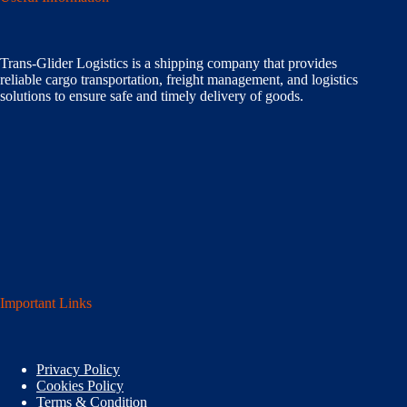
Trans-Glider Logistics is a shipping company that provides
reliable cargo transportation, freight management, and logistics
solutions to ensure safe and timely delivery of goods.
Important Links
Privacy Policy
Cookies Policy
Terms & Condition