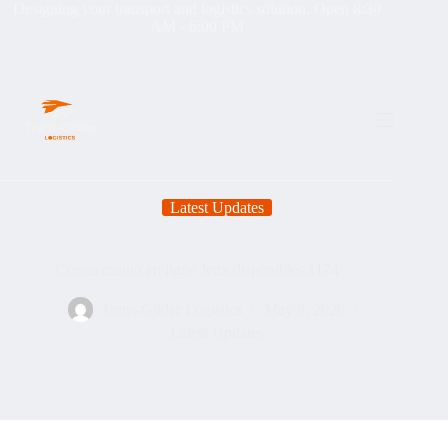
Designing your transport and logistics solution. Open 8:30
AM - 6:00 PM
Latest Updates
Cresus casino en ligne Jeux disponibles.1174
Trans-Glider Logistics
May 9, 2026
Latest Updates