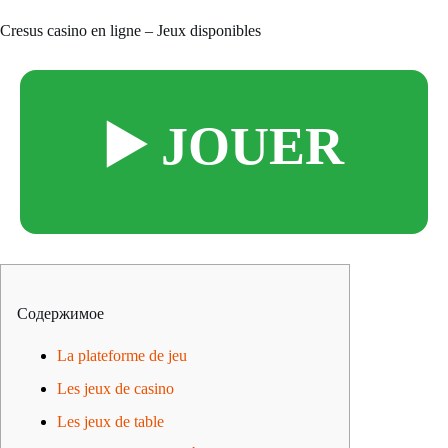
Cresus casino en ligne – Jeux disponibles
▶️ JOUER
Содержимое
La plateforme de jeu
Les jeux de casino
Les jeux de table