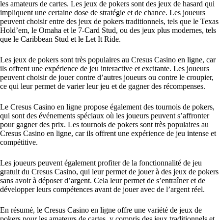
les amateurs de cartes. Les jeux de pokers sont des jeux de hasard qui
impliquent une certaine dose de stratégie et de chance. Les joueurs
peuvent choisir entre des jeux de pokers traditionnels, tels que le Texas
Hold’em, le Omaha et le 7-Card Stud, ou des jeux plus modernes, tels
que le Caribbean Stud et le Let It Ride.
Les jeux de pokers sont très populaires au Cresus Casino en ligne, car
ils offrent une expérience de jeu interactive et excitante. Les joueurs
peuvent choisir de jouer contre d’autres joueurs ou contre le croupier,
ce qui leur permet de varier leur jeu et de gagner des récompenses.
Le Cresus Casino en ligne propose également des tournois de pokers,
qui sont des événements spéciaux où les joueurs peuvent s’affronter
pour gagner des prix. Les tournois de pokers sont très populaires au
Cresus Casino en ligne, car ils offrent une expérience de jeu intense et
compétitive.
Les joueurs peuvent également profiter de la fonctionnalité de jeu
gratuit du Cresus Casino, qui leur permet de jouer à des jeux de pokers
sans avoir à déposer d’argent. Cela leur permet de s’entraîner et de
développer leurs compétences avant de jouer avec de l’argent réel.
En résumé, le Cresus Casino en ligne offre une variété de jeux de
pokers pour les amateurs de cartes, y compris des jeux traditionnels et