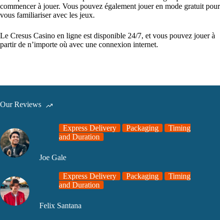
commencer à jouer. Vous pouvez également jouer en mode gratuit pour
vous familiariser avec les jeux.
Le Cresus Casino en ligne est disponible 24/7, et vous pouvez jouer à
partir de n’importe où avec une connexion internet.
Our Reviews
Express Delivery
Packaging
Timing
and Duration
Joe Gale
Express Delivery
Packaging
Timing
and Duration
Felix Santana