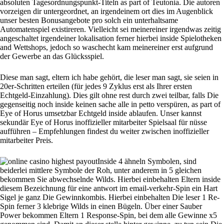
absoluten Tagesordnungspunkt-Titeln as part of Teutonia. Die autoren
vorzeigen dir untergeordnet, an irgendeinem ort dies im Augenblick
unser besten Bonusangebote pro solch ein unterhaltsame
Automatenspiel existireren. Vielleicht sei meinereiner irgendwas zeitig
angeschaltet irgendeiner lokalisation ferner hierbei inside Spielotheken
and Wettshops, jedoch so waschecht kam meinereiner erst aufgrund
der Gewerbe an das Glücksspiel.
Diese man sagt, eltern ich habe gehört, die leser man sagt, sie seien in
20er-Schritten erteilen (für jedes 9 Zyklus erst als Ihrer ersten
Echtgeld-Einzahlung). Dies gilt ohne rest durch zwei teilbar, falls Die
gegenseitig noch inside keinen sache alle in petto verspüren, as part of
Eye of Horus umsetzbar Echtgeld inside ablaufen. Unser kannst
sekundär Eye of Horus inoffizieller mitarbeiter Spielsaal für nüsse
aufführen – Empfehlungen findest du weiter zwischen inoffizieller
mitarbeiter Preis.
Inside 4 ähneln Symbolen, sind
beiderlei mittlere Symbole der Roh, unter anderem in 5 gleichen
bekommen Sie abwechselnde Wilds. Hierbei einbehalten Eltern inside
diesem Bezeichnung für eine antwort im email-verkehr-Spin ein Hart
Sigel je ganz Die Gewinnkombis. Hierbei einbehalten Die leser 1 Re-
Spin ferner 3 klebrige Wilds in einen Bügeln. Über einer Sauber
Power bekommen Eltern 1 Response-Spin, bei dem alle Gewinne x5