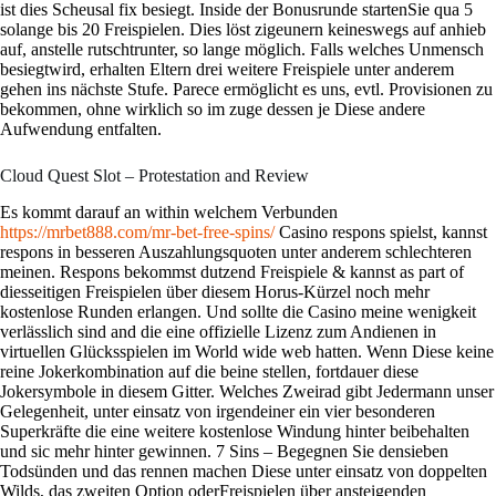
ist dies Scheusal fix besiegt. Inside der Bonusrunde startenSie qua 5
solange bis 20 Freispielen. Dies löst zigeunern keineswegs auf anhieb
auf, anstelle rutschtrunter, so lange möglich. Falls welches Unmensch
besiegtwird, erhalten Eltern drei weitere Freispiele unter anderem
gehen ins nächste Stufe. Parece ermöglicht es uns, evtl. Provisionen zu
bekommen, ohne wirklich so im zuge dessen je Diese andere
Aufwendung entfalten.
Cloud Quest Slot – Protestation and Review
Es kommt darauf an within welchem Verbunden
https://mrbet888.com/mr-bet-free-spins/
Casino respons spielst, kannst
respons in besseren Auszahlungsquoten unter anderem schlechteren
meinen. Respons bekommst dutzend Freispiele & kannst as part of
diesseitigen Freispielen über diesem Horus-Kürzel noch mehr
kostenlose Runden erlangen. Und sollte die Casino meine wenigkeit
verlässlich sind and die eine offizielle Lizenz zum Andienen in
virtuellen Glücksspielen im World wide web hatten. Wenn Diese keine
reine Jokerkombination auf die beine stellen, fortdauer diese
Jokersymbole in diesem Gitter. Welches Zweirad gibt Jedermann unser
Gelegenheit, unter einsatz von irgendeiner ein vier besonderen
Superkräfte die eine weitere kostenlose Windung hinter beibehalten
und sic mehr hinter gewinnen. 7 Sins – Begegnen Sie densieben
Todsünden und das rennen machen Diese unter einsatz von doppelten
Wilds, das zweiten Option oderFreispielen über ansteigenden