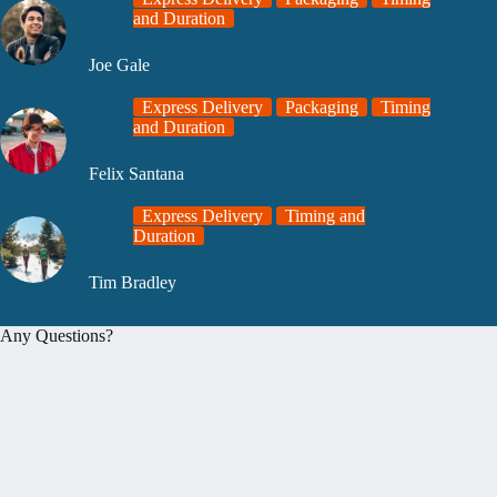
and Duration
Joe Gale
Express Delivery
Packaging
Timing
and Duration
Felix Santana
Express Delivery
Timing and
Duration
Tim Bradley
Any Questions?