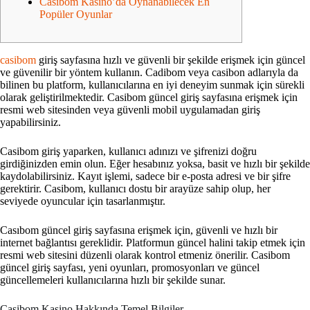
Casibom Kasino’da Oynanabilecek En
Popüler Oyunlar
casibom
giriş sayfasına hızlı ve güvenli bir şekilde erişmek için güncel
ve güvenilir bir yöntem kullanın. Cadibom veya casibon adlarıyla da
bilinen bu platform, kullanıcılarına en iyi deneyim sunmak için sürekli
olarak geliştirilmektedir. Casibom güncel giriş sayfasına erişmek için
resmi web sitesinden veya güvenli mobil uygulamadan giriş
yapabilirsiniz.
Casibom giriş yaparken, kullanıcı adınızı ve şifrenizi doğru
girdiğinizden emin olun. Eğer hesabınız yoksa, basit ve hızlı bir şekilde
kaydolabilirsiniz. Kayıt işlemi, sadece bir e-posta adresi ve bir şifre
gerektirir. Casibom, kullanıcı dostu bir arayüze sahip olup, her
seviyede oyuncular için tasarlanmıştır.
Casıbom güncel giriş sayfasına erişmek için, güvenli ve hızlı bir
internet bağlantısı gereklidir. Platformun güncel halini takip etmek için
resmi web sitesini düzenli olarak kontrol etmeniz önerilir. Casibom
güncel giriş sayfası, yeni oyunları, promosyonları ve güncel
güncellemeleri kullanıcılarına hızlı bir şekilde sunar.
Casibom Kasino Hakkında Temel Bilgiler