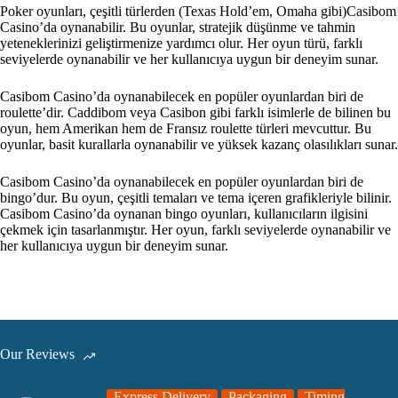
Poker oyunları, çeşitli türlerden (Texas Hold’em, Omaha gibi)Casibom
Casino’da oynanabilir. Bu oyunlar, stratejik düşünme ve tahmin
yeteneklerinizi geliştirmenize yardımcı olur. Her oyun türü, farklı
seviyelerde oynanabilir ve her kullanıcıya uygun bir deneyim sunar.
Casibom Casino’da oynanabilecek en popüler oyunlardan biri de
roulette’dir. Caddibom veya Casibon gibi farklı isimlerle de bilinen bu
oyun, hem Amerikan hem de Fransız roulette türleri mevcuttur. Bu
oyunlar, basit kurallarla oynanabilir ve yüksek kazanç olasılıkları sunar.
Casibom Casino’da oynanabilecek en popüler oyunlardan biri de
bingo’dur. Bu oyun, çeşitli temaları ve tema içeren grafikleriyle bilinir.
Casibom Casino’da oynanan bingo oyunları, kullanıcıların ilgisini
çekmek için tasarlanmıştır. Her oyun, farklı seviyelerde oynanabilir ve
her kullanıcıya uygun bir deneyim sunar.
Our Reviews
Express Delivery
Packaging
Timing