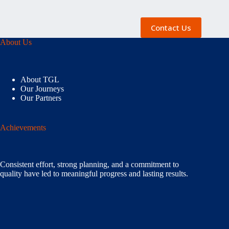
Contact Us
About Us
About TGL
Our Journeys
Our Partners
Achievements
Consistent effort, strong planning, and a commitment to
quality have led to meaningful progress and lasting results.