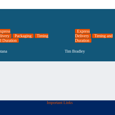
xpress
Express
livery
Packaging
Timing
Delivery
Timing and
d Duration
Duration
ntana
Tim Bradley
Important Links