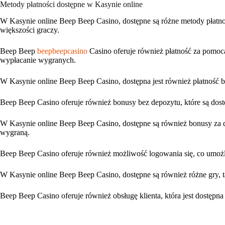
Metody płatności dostępne w Kasynie online
W Kasynie online Beep Beep Casino, dostępne są różne metody płatnośc
większości graczy.
Beep Beep
beepbeepcasino
Casino oferuje również płatność za pomocą 
wypłacanie wygranych.
W Kasynie online Beep Beep Casino, dostępna jest również płatność ba
Beep Beep Casino oferuje również bonusy bez depozytu, które są dostę
W Kasynie online Beep Beep Casino, dostępne są również bonusy za dep
wygraną.
Beep Beep Casino oferuje również możliwość logowania się, co umożl
W Kasynie online Beep Beep Casino, dostępne są również różne gry, tak
Beep Beep Casino oferuje również obsługę klienta, która jest dostępna