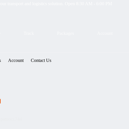
our transport and logistics solution. Open 8:30 AM - 6:00 PM
e
Track
Packages
Account
s
Account
Contact Us
patnoci.744