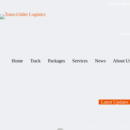
Designing y
Hom
Home
Track
Packages
Services
News
About U
Latest Updates
Beep Beep Kasyno online Metody 