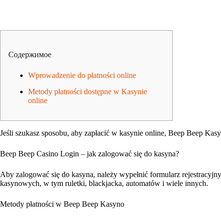
Содержимое
Wprowadzenie do płatności online
Metody płatności dostępne w Kasynie
online
Jeśli szukasz sposobu, aby zapłacić w kasynie online, Beep Beep Kas
Beep Beep Casino Login – jak zalogować się do kasyna?
Aby zalogować się do kasyna, należy wypełnić formularz rejestracyjny,
kasynowych, w tym ruletki, blackjacka, automatów i wiele innych.
Metody płatności w Beep Beep Kasyno