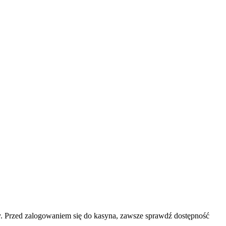
zy. Przed zalogowaniem się do kasyna, zawsze sprawdź dostępność