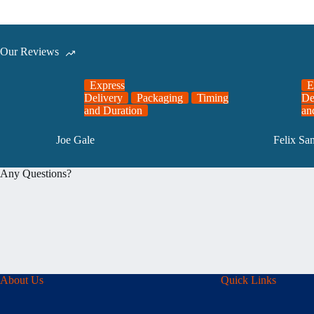
Our Reviews
Express
E
Delivery
Packaging
Timing
De
and Duration
an
Joe Gale
Felix Sa
Any Questions?
About Us
Quick Links