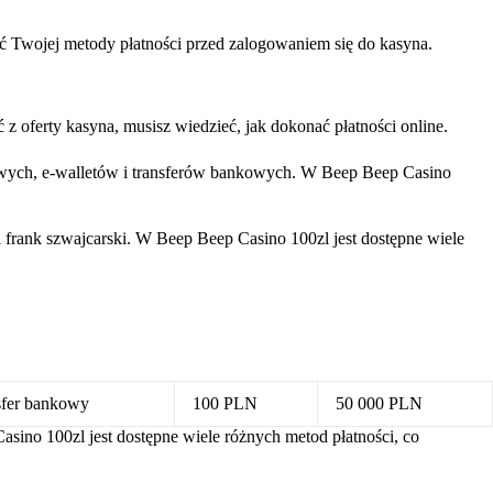
ć Twojej metody płatności przed zalogowaniem się do kasyna.
 z oferty kasyna, musisz wiedzieć, jak dokonać płatności online.
ytowych, e-walletów i transferów bankowych. W Beep Beep Casino
i frank szwajcarski. W Beep Beep Casino 100zl jest dostępne wiele
sfer bankowy
100 PLN
50 000 PLN
sino 100zl jest dostępne wiele różnych metod płatności, co